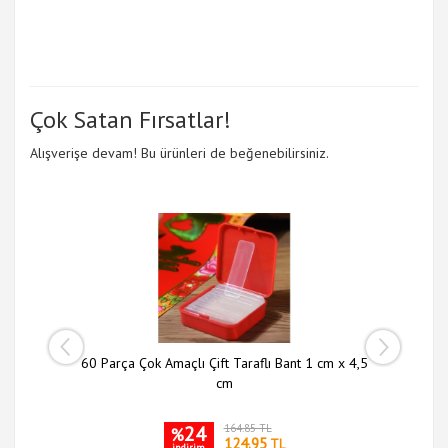
Çok Satan Fırsatlar!
Alışverişe devam! Bu ürünleri de beğenebilirsiniz.
 li Set
60 Parça Çok Amaçlı Çift Taraflı Bant 1 cm x 4,5
Slim N
cm
24
164.85 TL
%
124.95
TL
indirim