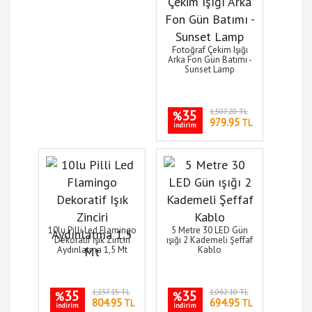
Fotoğraf Çekim Işığı
Arka Fon Gün Batımı -
Sunset Lamp
35
1,507.20 TL
%
979.95
TL
indirim
10lu Pilli Led Flamingo
5 Metre 30 LED Gün
Dekoratif Işık Zinciri
ışığı 2 Kademeli Şeffaf
Aydınlatma 1,5 Mt
Kablo
35
1,237.15 TL
35
1,062.10 TL
%
%
804.95
694.95
TL
TL
indirim
indirim