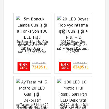
5m Boncuk Lamba Gün
20 LED Beyaz Top
Işığı 8 Fonksiyon 100
Aydınlatma Işığı Gün
LED Fişli Uzatma
ışığı + Pilli + 2 Kademeli
Kablolu Siyah Kablo
+ 3 Metre
35
1,113.45 TL
35
1,285.85 TL
%
%
724.95
834.95
TL
TL
indirim
indirim
Ay Tasarımlı 3 Metre 20
100 LED 10 Metre Pilli
LED Gün Işığı Dekoratif
Renkli Sarı Peri LED