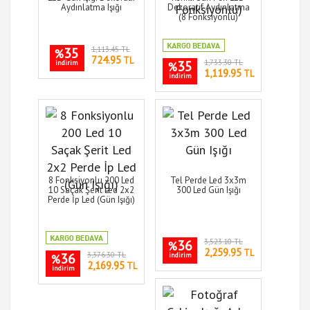
Aydınlatma Işığı
Dekoratif Aydınlatma
(8 Fonksiyonlu)
35
1,113.45 TL
%
724.95
TL
35
1,733.30 TL
indirim
%
1,119.95
TL
indirim
8 Fonksiyonlu 200 Led
Tel Perde Led 3x3m
10 Saçak Şerit Led 2x2
300 Led Gün Işığı
Perde İp Led (Gün Işığı)
36
3,523.10 TL
%
2,259.95
TL
36
3,376.30 TL
indirim
%
2,169.95
TL
indirim