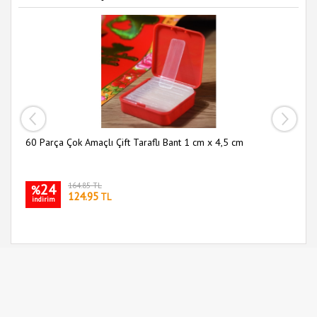
60 Parça Çok Amaçlı Çift Taraflı Bant 1 cm x 4,5 cm
Sl
24
164.85 TL
%
124.95
TL
indirim
i