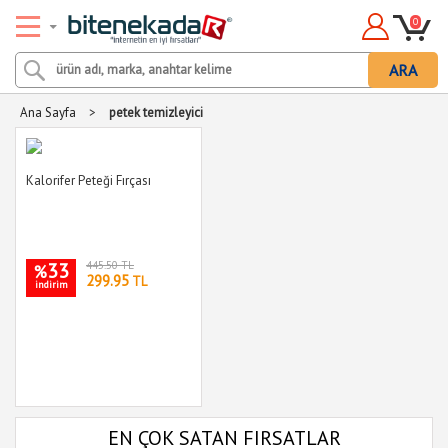
0
ARA
Ana Sayfa
>
petek temizleyici
Kalorifer Peteği Fırçası
33
445.50 TL
%
299.95
TL
indirim
EN ÇOK SATAN FIRSATLAR