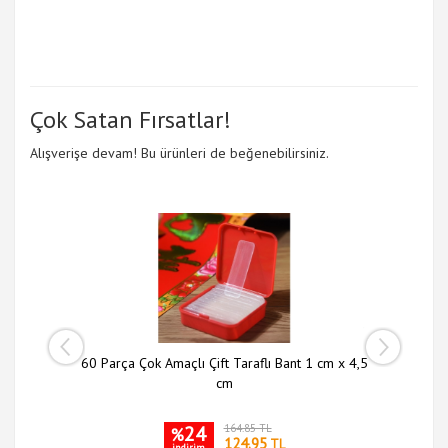
Çok Satan Fırsatlar!
Alışverişe devam! Bu ürünleri de beğenebilirsiniz.
 li Set
60 Parça Çok Amaçlı Çift Taraflı Bant 1 cm x 4,5
Slim N
cm
24
164.85 TL
%
124.95
TL
indirim