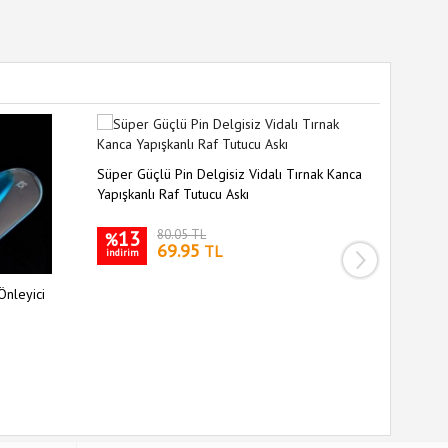
Süper Güçlü Pin Delgisiz Vidalı Tırnak Kanca
Yapışkanlı Raf Tutucu Askı
13
80.05 TL
%
69.95
TL
indirim
Önleyici
Siyah Sil
Kaymaz S
35
%
indirim