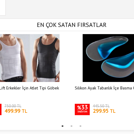
EN ÇOK SATAN FIRSATLAR
Lift Erkekler İçin Atlet Tipi Göbek
Silikon Ayak Tabanlık İçe Basma 
750.00 TL
33
445.50 TL
%
499.99
299.95
TL
TL
indirim