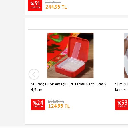
31
353.25 TL
%
244.95
TL
indirim
ı 5 li Set
60 Parça Çok Amaçlı Çift Taraflı Bant 1 cm x
Slim N 
4,5 cm
Korsesi
24
164.85 TL
33
%
%
124.95
TL
indirim
indirim