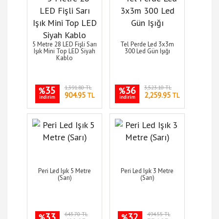
5 Metre 28 LED Fişli Sarı
Tel Perde Led 3x3m
Işık Mini Top LED Siyah
300 Led Gün Işığı
Kablo
35
1,391.80 TL
36
3,523.10 TL
%
%
904.95
2,259.95
TL
TL
indirim
indirim
Peri Led Işık 5 Metre
Peri Led Işık 3 Metre
(Sarı)
(Sarı)
33
643.70 TL
32
494.55 TL
%
%