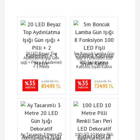
20 LED Beyaz Top
5m Boncuk Lamba Gün
Aydınlatma Işığı Gün
Işığı 8 Fonksiyon 100
ışığı + Pilli + 2 Kademeli
LED Fişli Uzatma
+ 3 Metre
Kablolu Siyah Kablo
35
1,285.85 TL
35
1,113.45 TL
%
%
834.95
724.95
TL
TL
indirim
indirim
Ay Tasarımlı 3 Metre 20
100 LED 10 Metre Pilli
LED Gün Işığı Dekoratif
Renkli Sarı Peri LED