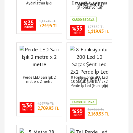
Aydınlatma Işığı
Dekoratif Aydınlatma
(8 Fonksiyonlu)
35
1,113.45 TL
%
724.95
TL
35
1,733.30 TL
indirim
%
1,119.95
TL
indirim
Perde LED Sarı Işık 2
8 Fonksiyonlu 200 Led
metre x 2 metre
10 Saçak Şerit Led 2x2
Perde İp Led (Gün Işığı)
36
4,227.70 TL
%
2,709.95
TL
36
3,376.30 TL
indirim
%
2,169.95
TL
indirim