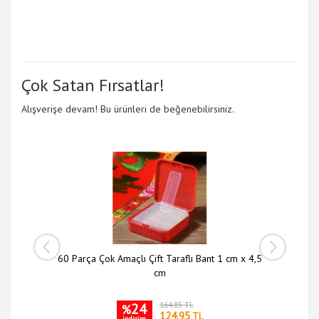
Çok Satan Fırsatlar!
Alışverişe devam! Bu ürünleri de beğenebilirsiniz.
 li Set
60 Parça Çok Amaçlı Çift Taraflı Bant 1 cm x 4,5
Slim N
cm
24
164.85 TL
%
124.95
TL
indirim