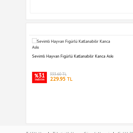
Sevimli Hayvan Figürlü Katlanabilir Kanca Askı
31
333.60 TL
%
229.95
TL
indirim