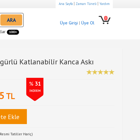
|
|
Ana Sayfa
Zaman Tüneli
Yardım
0
ARA
Üye Girişi
|
Üye Ol
tlar
1000+
gürlü Katlanabilir Kanca Askı
%
31
İNDİRİM
5
TL
te Ekle
Resmi Tatiller Hariç)