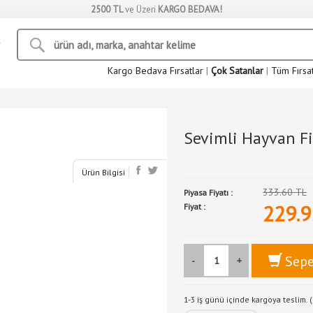
2500 TL
ve Üzeri
KARGO BEDAVA!
Kargo Bedava Fırsatlar
|
Çok Satanlar
|
Tüm Fırsa
Sevimli Hayvan Fi
Ürün Bilgisi
333.60 TL
Piyasa Fiyatı :
229.9
Fiyat :
Sepe
-
+
1-3 iş günü içinde kargoya teslim. (