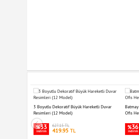
3 Boyutlu Dekoratif Büyük Hareketli Duvar
Batmaya
Resimleri (12 Model)
Ofis He
33
627.15 TL
36
%
%
419.95
TL
indirim
indirim