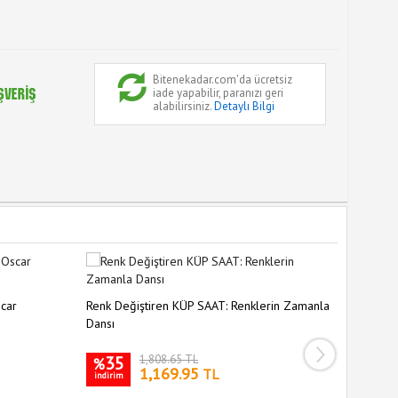
Bitenekadar.com'da ücretsiz
iade yapabilir, paranızı geri
alabilirsiniz.
Detaylı Bilgi
Atlı Karı
scar
Renk Değiştiren KÜP SAAT: Renklerin Zamanla
Dansı
34
%
35
1,808.65 TL
indirim
%
1,169.95
TL
indirim