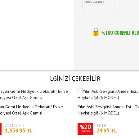
1500 TL ve üzeri
İLGİNİZİ ÇEKEBİLİR
n Gemi Hediyelik Dekoratif Ev ve
Yılın Aşkı-Sevgilisi-Annesi-Eşi...O
diyesi Özel Aşk Gemisi
Heykelciği! (6 MODEL)
2,110.10 TL
20
31.19 TL
%
1,359.95
24.95
TL
TL
indirim