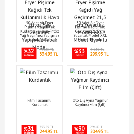
50 Adet Air Fryer
50 Adet Air Fryer
Pişirme Kağıdı Tek
Pişirme Kağıdı Yağ
Kullanımlık Hava Fritöz
Geçirmez 21,5 cm
Yağ Geçirmez Yapışmaz
Yuvarlak Model XXL
Tabak Model
Model Uyumlu
32
494.55 TL
33
445.50 TL
%
%
334.95
299.95
TL
TL
indirim
indirim
Film Tasarımlı
Oto Dış Ayna Yağmur
Kürdanlık
Kaydırıcı Film (Çift)
31
353.25 TL
30
294.40 TL
%
%
244.95
204.95
TL
TL
indirim
indirim