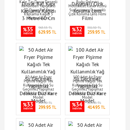
Kale Taş Duvar Desenli
Buğu Önleyici
Kendinden Yapışkanlı
Motosiklet Kaskı Vizörü
3D Duvar Raf Kapı
Su Geçirmez Dayanıklı
Kaplama Kağıdı 3
Çizik Koruma Lens Filmi
Metre 60 Cm
35
965.55 TL
32
381.50 TL
%
%
629.95
259.95
TL
TL
indirim
indirim
50 Adet Air Fryer
100 Adet Air Fryer
Pişirme Kağıdı Tek
Pişirme Kağıdı Tek
Kullanımlık Yağ Su
Kullanımlık Yağ Su
Geçirmez Yapışmaz
Geçirmez Yapışmaz
Deliksiz Düz Kare
Deliksiz Düz Kare
Model
Model
33
445.50 TL
34
626.45 TL
%
%
299.95
414.95
TL
TL
indirim
indirim