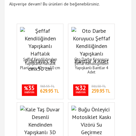
Alışverişe devam! Bu ürünleri de beğenebilirsiniz.
Şeffaf Kendiliğinden
Oto Darbe Koruyucu
Yapışkanlı Haftalık
Şeffaf Kendiliğinden
Planlayıcı 40 cmx50 cm
Yapışkanlı Bantlar 4
Adet
35
965.55 TL
32
381.50 TL
%
%
629.95
259.95
TL
TL
indirim
indirim