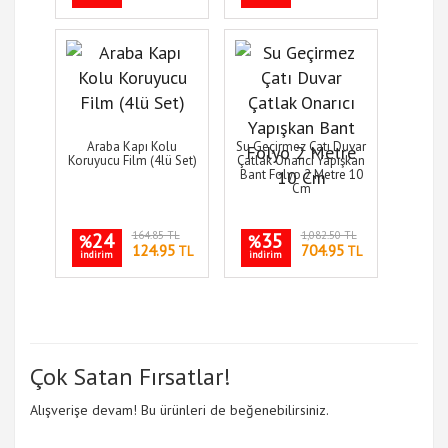
Araba Kapı Kolu
Su Geçirmez Çatı Duvar
Koruyucu Film (4lü Set)
Çatlak Onarıcı Yapışkan
Bant Folyo 2 Metre 10
Cm
24
164.85 TL
35
1,082.50 TL
%
%
124.95
704.95
TL
TL
indirim
indirim
Çok Satan Fırsatlar!
Alışverişe devam! Bu ürünleri de beğenebilirsiniz.