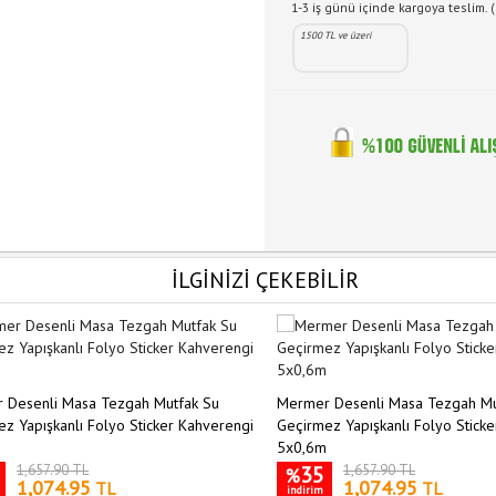
1-3 iş günü içinde kargoya teslim. (
1500 TL ve üzeri
İLGİNİZİ ÇEKEBİLİR
 Desenli Masa Tezgah Mutfak Su
Mermer Desenli Masa Tezgah Mu
z Yapışkanlı Folyo Sticker Kahverengi
Geçirmez Yapışkanlı Folyo Sticke
5x0,6m
1,657.90 TL
35
1,657.90 TL
%
1,074.95
1,074.95
TL
TL
indirim