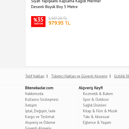
Siyah Yapışkanlı Kaplama Kağıdı Mermer
Desenli Büyük Boy 5 Metre
35
1,507.20 TL
%
979.95
TL
indirim
|
|
Telif Hakları
Tüketici Hakları ve Güvenli Alışveriş
Gizlilik İ
Bitenekadar.com
Alışveriş Keyfi
Hakkımızda
Kozmetik & Bakım
Kullanıcı Sözleşmesi
Spor & Outdoor
İletişim
Sağlık Ürünleri
İptal, Değişim, İade
Kitap & Film & Müzik
Kargo ve Teslimat
Takı & Aksesuar
Alışveriş ve Ödeme
Eğlence & Yaşam
Güvenli Alışveriş