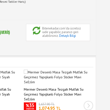
Resmi Tatiller Hariç)
Bitenekadar.com'da ücretsiz
iade yapabilir, paranızı geri
alabilirsiniz.
Detaylı Bilgi
Ultra Güçl
tfak Su
Mermer Desenli Masa Tezgah Mutfak Su
Nano Ban
r Siyah
Geçirmez Yapışkanlı Folyo Sticker Mavi
5x0,6m
33
%
35
1,657.90 TL
indirim
%
1,074.95
TL
indirim