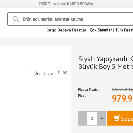
2500 TL
ve Üzeri
KARGO BEDAVA!
Kargo Bedava Fırsatlar
|
Çok Satanlar
|
Tüm Fırsa
Siyah Yapışkanlı 
Büyük Boy 5 Metr
Ürün Bilgisi
1,507.20 T
Piyasa Fiyatı :
979.9
Fiyat :
Sepe
-
+