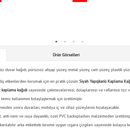
Ürün Görselleri
z duvar kağıdı, pürüzsüz ahşap yüzey, metal yüzey, cam yüzey, plastik yüzey 
r dış etkenlerden korumak için en pratik çözüm
Siyah Yapışkanlı Kaplama Ka
ı kaplama kağıdı
sayesinde çekmecelerinizi, dolaplarınızı ve raflarınızı toz 
emiz kullanımını kolaylaştırmak için üretilmiştir.
leminden sonra duvarları, mobilya iç ve cihaz yüzeylerini hizalayacaktır.
oz, anti-nem ve ısıya dayanıklı, özel PVC backsplashes malzemeden üretilmişt
rılabilir arka etiketteki kesime uygun ızgara çizgileri sayesinde kolayca ke