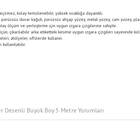
rmez, kolay temizlenebilir, yüksek sıcaklığa dayanıklı.
pürüzsüz duvar kağıdı, pürüzsüz ahşap yüzey, metal yüzey, cam yüzey, plastik
olay ölçüm ve yerleştirme için uygun ızgara çizgilerine sahiptir.
n, çıkarılabilir arka etiketteki kesime uygun ızgara çizgileri sayesinde kol
leri, atölyeler, ofislerde kullanın.
kullanılabilir.
r Desenli Büyük Boy 5 Metre Yorumları