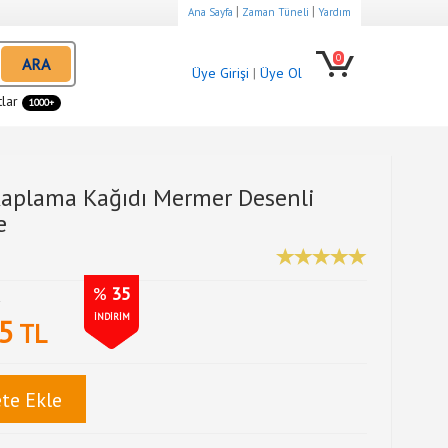
|
|
Ana Sayfa
Zaman Tüneli
Yardım
0
ARA
Üye Girişi
|
Üye Ol
tlar
1000+
Kaplama Kağıdı Mermer Desenli
e
%
35
L
İNDİRİM
5
TL
te Ekle