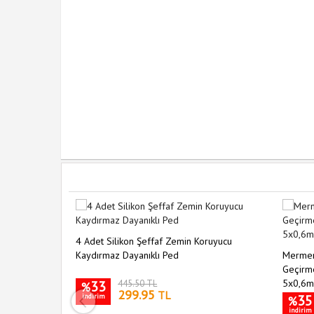
eti Bits Uçlu
4 Adet Silikon Şeffaf Zemin Koruyucu
i
Kaydırmaz Dayanıklı Ped
Mermer
Geçirme
5x0,6m
33
445.50 TL
%
299.95
TL
indirim
35
%
indirim