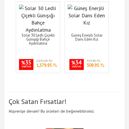
Solar 30 Ledli Çiçekli
Güneş Enerjili Solar
Günışığı Bahçe
Dans Eden Kız
Aydınlatma
35
2,131.25 TL
34
772.45 TL
%
%
1,379.95
509.95
TL
TL
indirim
indirim
Çok Satan Fırsatlar!
Alışverişe devam! Bu ürünleri de beğenebilirsiniz.