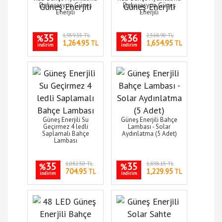
Dekorasyon Güneş
Dekorasyon Güneş
Enerjili
Enerjili
35
1,959.35 TL
36
2,568.90 TL
%
%
1,264.95
1,654.95
TL
TL
indirim
indirim
Güneş Enerjili Su
Güneş Enerjili Bahçe
Geçirmez 4 ledli
Lambası - Solar
Saplamalı Bahçe
Aydınlatma (5 Adet)
Lambası
35
1,082.50 TL
35
1,898.15 TL
%
%
704.95
1,229.95
TL
TL
indirim
indirim