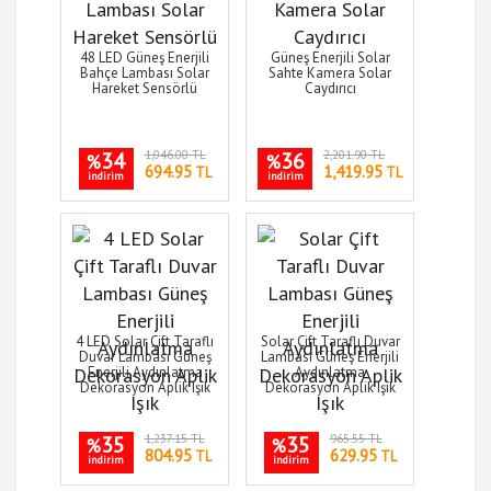
48 LED Güneş Enerjili
Güneş Enerjili Solar
Bahçe Lambası Solar
Sahte Kamera Solar
Hareket Sensörlü
Caydırıcı
34
1,046.00 TL
36
2,201.90 TL
%
%
694.95
1,419.95
TL
TL
indirim
indirim
4 LED Solar Çift Taraflı
Solar Çift Taraflı Duvar
Duvar Lambası Güneş
Lambası Güneş Enerjili
Enerjili Aydınlatma
Aydınlatma
Dekorasyon Aplik Işık
Dekorasyon Aplik Işık
35
1,237.15 TL
35
965.55 TL
%
%
804.95
629.95
TL
TL
indirim
indirim