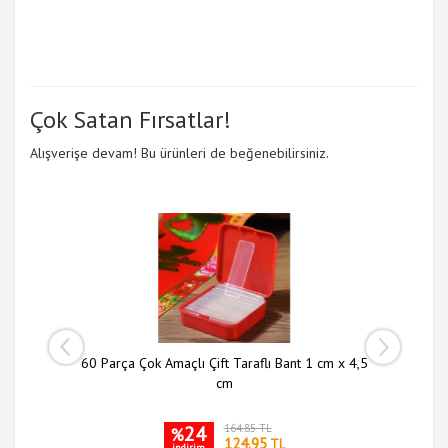
Çok Satan Fırsatlar!
Alışverişe devam! Bu ürünleri de beğenebilirsiniz.
 li Set
60 Parça Çok Amaçlı Çift Taraflı Bant 1 cm x 4,5
Slim N
cm
24
164.85 TL
%
124.95
TL
indirim