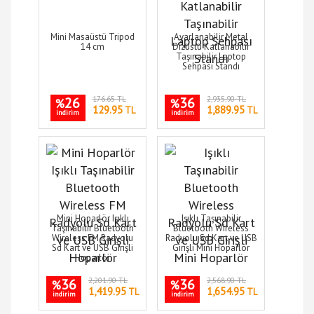
Mini Masaüstü Tripod
Ayarlanabilir Metal
14 cm
Dizüstü Katlanabilir
Taşınabilir Laptop
Sehpası Standı
26
176.65 TL
36
2,935.90 TL
%
%
129.95
1,889.95
TL
TL
indirim
indirim
Mini Hoparlör Işıklı
Işıklı Taşınabilir
Taşınabilir Bluetooth
Bluetooth Wireless
Wireless FM Radyolu
Radyolu Sd Kart ve USB
Sd Kart ve USB Girişli
Girişli Mini Hoparlör
Hoparlör
36
2,201.90 TL
36
2,568.90 TL
%
%
1,419.95
1,654.95
TL
TL
indirim
indirim