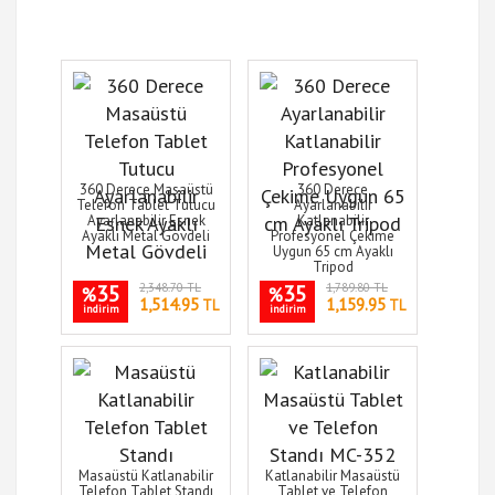
360 Derece Masaüstü
360 Derece
Telefon Tablet Tutucu
Ayarlanabilir
Ayarlanabilir Esnek
Katlanabilir
Ayaklı Metal Gövdeli
Profesyonel Çekime
Uygun 65 cm Ayaklı
Tripod
35
2,348.70 TL
35
1,789.80 TL
%
%
1,514.95
1,159.95
TL
TL
indirim
indirim
Masaüstü Katlanabilir
Katlanabilir Masaüstü
Telefon Tablet Standı
Tablet ve Telefon