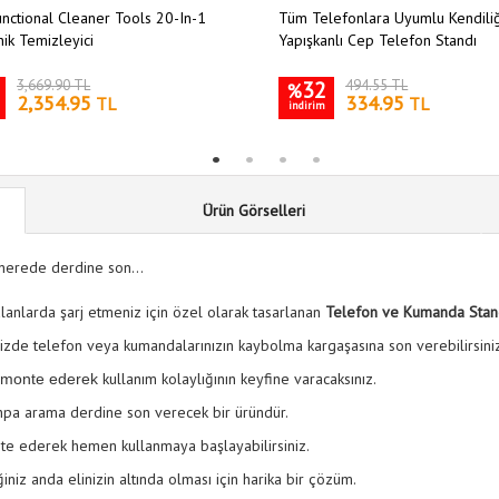
unctional Cleaner Tools 20-In-1
Tüm Telefonlara Uyumlu Kendili
nik Temizleyici
Yapışkanlı Cep Telefon Standı
3,669.90 TL
32
494.55 TL
%
2,354.95
334.95
TL
TL
indirim
Ürün Görselleri
nerede derdine son...
lanlarda şarj etmeniz için özel olarak tasarlanan
Telefon ve Kumanda Stand
inizde telefon veya kumandalarınızın kaybolma kargaşasına son verebilirsini
kullanım kolaylığının keyfine varacaksınız.
re monte ederek
hpa arama derdine son verecek bir üründür.
onte ederek hemen kullanmaya başlayabilirsiniz.
ğiniz anda elinizin altında olması için harika bir çözüm.