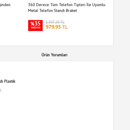
ğinden
360 Derece Tüm Telefon Tipleri İle Uyumlu
Cep Tipi 
Metal Telefon Standı Braket
Kısalabil
35
1,507.20 TL
6
%
%
979.95
TL
indirim
indirim
Ürün Yorumları
ı Plastik
z.