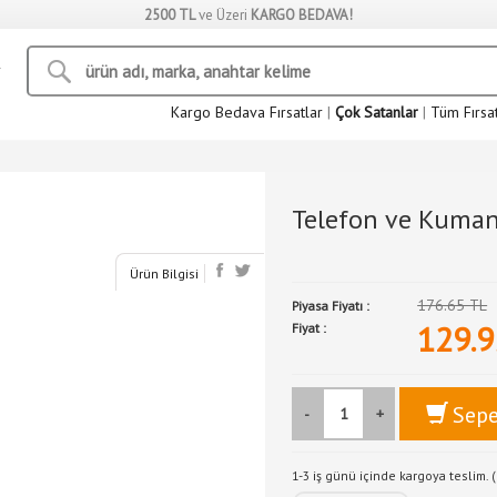
2500 TL
ve Üzeri
KARGO BEDAVA!
Kargo Bedava Fırsatlar
|
Çok Satanlar
|
Tüm Fırsa
Telefon ve Kuman
Ürün Bilgisi
176.65 TL
Piyasa Fiyatı :
129.9
Fiyat :
Sepe
-
+
1-3 iş günü içinde kargoya teslim. (