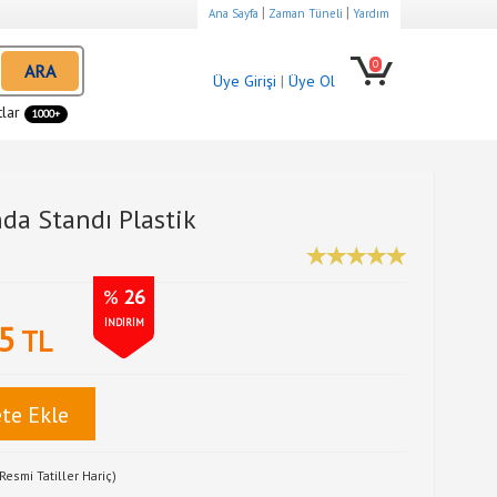
|
|
Ana Sayfa
Zaman Tüneli
Yardım
0
ARA
Üye Girişi
|
Üye Ol
tlar
1000+
da Standı Plastik
%
26
İNDİRİM
5
TL
te Ekle
Resmi Tatiller Hariç)