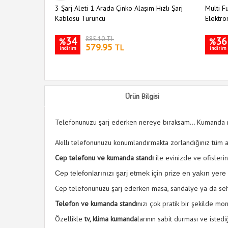
3 Şarj Aleti 1 Arada Çinko Alaşım Hızlı Şarj
Multi F
Kablosu Turuncu
Elektro
34
885.10 TL
36
%
%
579.95
TL
indirim
indirim
Ürün Bilgisi
Telefonunuzu şarj ederken nereye bıraksam... Kumanda 
Akıllı telefonunuzu konumlandırmakta zorlandığınız tüm a
Cep telefonu ve kumanda standı
ile evinizde ve ofisler
Cep telefonlarınızı şarj etmek için prize en yakın ye
Cep telefonunuzu şarj ederken masa, sandalye ya da se
Telefon ve kumanda standı
nızı çok pratik bir şekilde m
Özellikle
tv, klima kumanda
larının sabit durması ve istedi