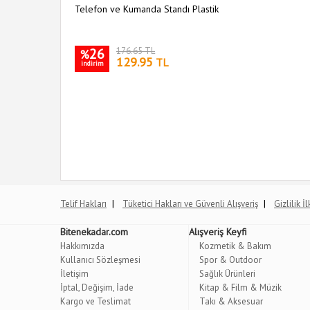
Telefon ve Kumanda Standı Plastik
26
176.65 TL
%
129.95
TL
indirim
|
|
Telif Hakları
Tüketici Hakları ve Güvenli Alışveriş
Gizlilik İ
Bitenekadar.com
Alışveriş Keyfi
Hakkımızda
Kozmetik & Bakım
Kullanıcı Sözleşmesi
Spor & Outdoor
İletişim
Sağlık Ürünleri
İptal, Değişim, İade
Kitap & Film & Müzik
Kargo ve Teslimat
Takı & Aksesuar