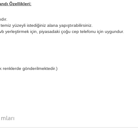
andı
Özellikleri:
ıdır.
emiz yüzeyli istediğiniz alana yapıştırabilirsiniz.
vb yerleştirmek için, piyasadaki çoğu cep telefonu için uygundur.
 renklerde gönderilmektedir.)
umları