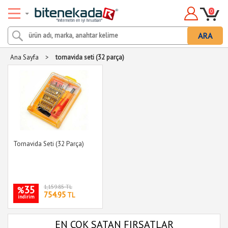
0
ARA
Ana Sayfa
>
tornavida seti (32 parça)
Tornavida Seti (32 Parça)
35
1,159.85 TL
%
754.95
TL
indirim
EN ÇOK SATAN FIRSATLAR