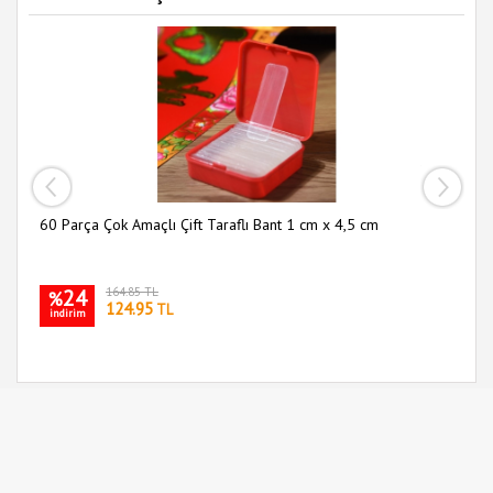
60 Parça Çok Amaçlı Çift Taraflı Bant 1 cm x 4,5 cm
Sl
24
164.85 TL
%
124.95
TL
indirim
i