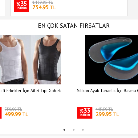
35
1,159.85 TL
%
754.95
TL
indirim
EN ÇOK SATAN FIRSATLAR
Lift Erkekler İçin Atlet Tipi Göbek
Silikon Ayak Tabanlık İçe Basma 
750.00 TL
33
445.50 TL
%
499.99
299.95
TL
TL
indirim