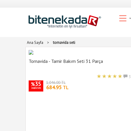
Ana Sayfa
>
tornavida seti
Tornavida - Tamir Bakım Seti 31 Parça
3
35
1,046.00 TL
%
684.95
TL
indirim