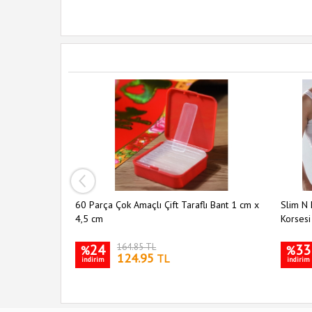
ı 5 li Set
60 Parça Çok Amaçlı Çift Taraflı Bant 1 cm x
Slim N 
4,5 cm
Korsesi
24
164.85 TL
33
%
%
124.95
TL
indirim
indirim