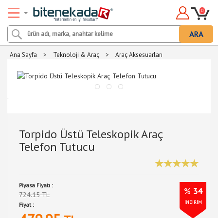
0
ARA
Ana Sayfa
>
Teknoloji & Araç
>
Araç Aksesuarları
.
Torpido Üstü Teleskopik Araç
Telefon Tutucu
Piyasa Fiyatı :
%
34
724.15 TL
İNDİRİM
Fiyat :