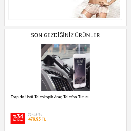
SON GEZDİĞİNİZ ÜRÜNLER
Torpido Üstü Teleskopik Araç Telefon Tutucu
34
724.15 TL
%
479.95
TL
indirim