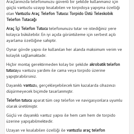
Araçlarınızda telefonunuzu güvenli bir şekilde kullanmanız için
güçlü vantuzlu uzayıp kısalabilen ve torpidoya yapışma özelliği
olan
Vantuzlu Araç Telefon Tutucu: Torpido Üstü Teleskobik
Telefon Tutacağı
Araç İçi Telefon Tutucu
telefonunuzu tutar ve istediğiniz yere
kolayca bükülebilir. En iyi açıda görüntüleme için serbest açılı
ayarlama özelliğine sahiptir.
Oynar gövde yapısı ile kullanılan her alanda maksimum verim ve
kolaylık sağlamaktadır.
Hiçbir montaj gerektirmeden kolay bir şekilde
akrobatik telefon
tutucu
yu vantuzu yardımı ile cama veya torpido üzerine
yapıştırabilirsiniz.
Dayanıklı
vantuz
u, gerçekleşebilecek tüm kazalarda cihazınızı
düşürmeyecek biçimde tasarlanmıştır.
Telefon tutucu
aparat tüm cep telefon ve navigasyonlara uyumlu
olarak üretilmiştir.
Güçlü ve dayanıklı vantuz yapısı ile hem cam hem de torpido
üzerine yapışabilmektedir.
Uzayan ve kısalabilen özelliği ile
vantuzlu araç telefon