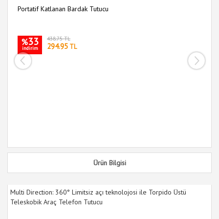
Portatif Katlanan Bardak Tutucu
33
438.75 TL
%
294.95
TL
indirim
Ar
i
Ürün Bilgisi
Multi Direction: 360° Limitsiz açı teknolojosi ile Torpido Üstü
Teleskobik Araç Telefon Tutucu