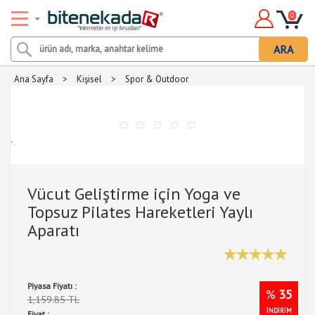
0
ARA
Ana Sayfa
>
Kişisel
>
Spor & Outdoor
.
Vücut Geliştirme için Yoga ve
Topsuz Pilates Hareketleri Yaylı
Aparatı
Piyasa Fiyatı :
%
35
1,159.85 TL
İNDİRİM
Fiyat :