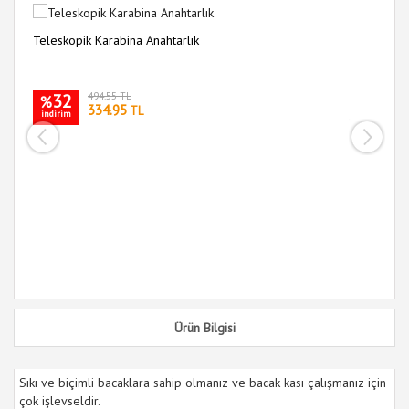
Teleskopik Karabina Anahtarlık
Si
Ge
32
494.55 TL
%
334.95
TL
indirim
i
Ürün Bilgisi
Sıkı ve biçimli bacaklara sahip olmanız ve bacak kası çalışmanız için
çok işlevseldir.