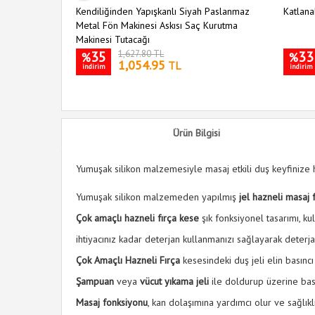
Kendiliğinden Yapışkanlı Siyah Paslanmaz
Katlanab
Metal Fön Makinesi Askısı Saç Kurutma
Makinesi Tutacağı
35
1,627.80 TL
33
%
%
1,054.95
TL
indirim
indirim
Ürün Bilgisi
Yumuşak silikon malzemesiyle masaj etkili duş keyfinize 
Yumuşak silikon malzemeden yapılmış
jel hazneli masaj 
Çok amaçlı hazneli fırça kese
şık fonksiyonel tasarımı, kul
ihtiyacınız kadar deterjan kullanmanızı sağlayarak deter
Çok Amaçlı Hazneli Fırça
kesesindeki duş jeli elin basıncı 
Şampuan
veya
vücut yıkama jeli
ile doldurup üzerine bast
Masaj fonksiyonu
, kan dolaşımına yardımcı olur ve sağlıklı