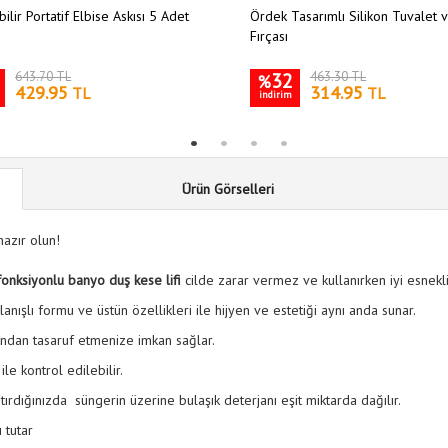
ilir Portatif Elbise Askısı 5 Adet
Ördek Tasarımlı Silikon Tuvalet 
Fırçası
643.70 TL
32
463.30 TL
%
429.95
314.95
TL
TL
indirim
Ürün Görselleri
hazır olun!
fonksiyonlu banyo duş kese lifi
cilde zarar vermez ve kullanırken iyi esneklik
lanışlı formu ve üstün özellikleri ile hijyen ve estetiği aynı anda sunar.
jandan tasaruf etmenize imkan sağlar.
ile kontrol edilebilir.
ırdığınızda süngerin üzerine bulaşık deterjanı eşit miktarda dağılır.
 tutar