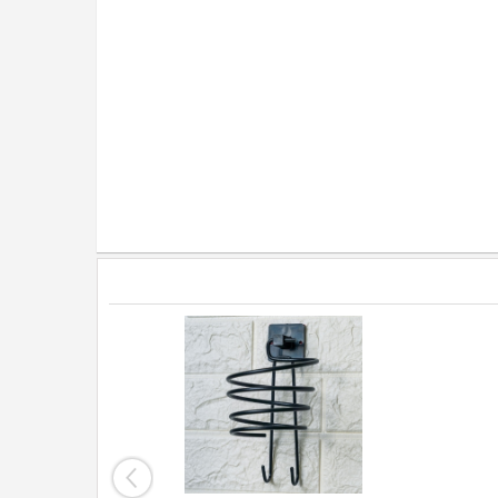
 Paslanmaz
ı Aparatı