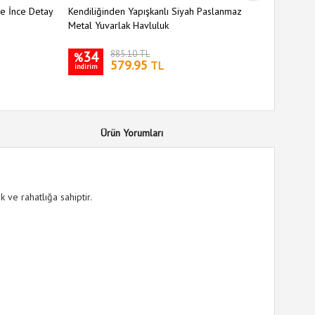
ve İnce Detay
Kendiliğinden Yapışkanlı Siyah Paslanmaz
Kendiliği
Metal Yuvarlak Havluluk
Metal Ka
34
885.10 TL
34
%
%
579.95
TL
indirim
indirim
Ürün Yorumları
 ve rahatlığa sahiptir.