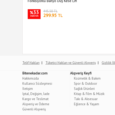
Fonksiyonlu Banyo Duş Kese Lifi
33
445.50 TL
%
299.95
TL
indirim
|
|
Telif Hakları
Tüketici Hakları ve Güvenli Alışveriş
Gizlilik İ
Bitenekadar.com
Alışveriş Keyfi
Hakkımızda
Kozmetik & Bakım
Kullanıcı Sözleşmesi
Spor & Outdoor
İletişim
Sağlık Ürünleri
İptal, Değişim, İade
Kitap & Film & Müzik
Kargo ve Teslimat
Takı & Aksesuar
Alışveriş ve Ödeme
Eğlence & Yaşam
Güvenli Alışveriş