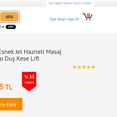
|
|
Ana Sayfa
Zaman Tüneli
Yardım
0
ARA
Üye Girişi
|
Üye Ol
tlar
1000+
snek Jel Hazneli Masaj
 Duş Kese Lifi
%
33
İNDİRİM
5
TL
te Ekle