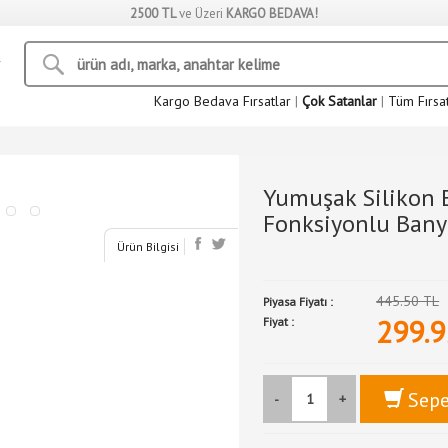
2500 TL
ve Üzeri
KARGO BEDAVA!
Kargo Bedava Fırsatlar
|
Çok Satanlar
|
Tüm Fırsa
Yumuşak Silikon E
Fonksiyonlu Banyo
Ürün Bilgisi
445.50 TL
Piyasa Fiyatı :
299.9
Fiyat :
Sepe
-
+