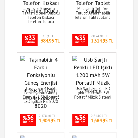
Araç İçi Konsola
Masaüstü Telefon
Takılan Döner Başlıklı
Tutucu Ayarlanabilir
Telefon Kıskacı
Telefon Tablet Standı
Telefon Tutucu
33
576.95 TL
35
2,034.70 TL
%
%
384.95
1,314.95
TL
TL
indirim
indirim
Taşınabilir 4 Farklı
Usb Şarjlı Renkli LED
Fonksiyonlu Güneş
Işıklı 1200 mAh 5W
Enerjisi +USB Portatif
Portatif Müzik Sistemi
LED Işıldak HS-8020
36
2,178.40 TL
36
2,614.05 TL
%
%
1,404.95
1,684.95
TL
TL
indirim
indirim