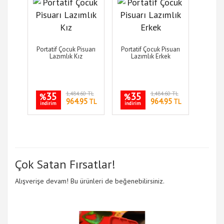
Portatif Çocuk Pisuarı
Portatif Çocuk Pisuarı
Lazımlık Kız
Lazımlık Erkek
35
1,484.60 TL
35
1,484.60 TL
%
%
964.95
964.95
TL
TL
indirim
indirim
Çok Satan Fırsatlar!
Alışverişe devam! Bu ürünleri de beğenebilirsiniz.