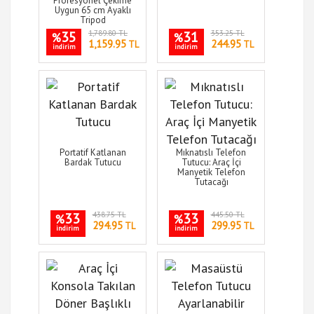
Profesyonel Çekime
Uygun 65 cm Ayaklı
Tripod
35
1,789.80 TL
31
353.25 TL
%
%
1,159.95
244.95
TL
TL
indirim
indirim
Portatif Katlanan
Mıknatıslı Telefon
Bardak Tutucu
Tutucu: Araç İçi
Manyetik Telefon
Tutacağı
33
438.75 TL
33
445.50 TL
%
%
294.95
299.95
TL
TL
indirim
indirim