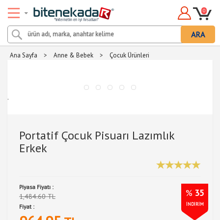
0
ARA
Ana Sayfa
>
Anne & Bebek
>
Çocuk Ürünleri
.
Portatif Çocuk Pisuarı Lazımlık
Erkek
Piyasa Fiyatı :
%
35
1,484.60 TL
İNDİRİM
Fiyat :