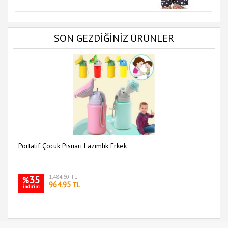
SON GEZDİĞİNİZ ÜRÜNLER
Portatif Çocuk Pisuarı Lazımlık Erkek
35
1,484.60 TL
%
964.95
TL
indirim