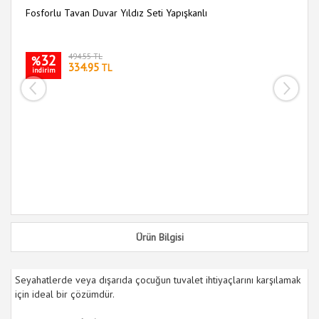
Fosforlu Tavan Duvar Yıldız Seti Yapışkanlı
32
494.55 TL
%
334.95
TL
indirim
Ma
i
Ürün Bilgisi
Seyahatlerde veya dışarıda çocuğun tuvalet ihtiyaçlarını karşılamak
için ideal bir çözümdür.