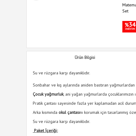
öşe Koruyucu
Matemat
Set
34
%
indirim
Ürün Bilgisi
Su ve rüzgara karşı dayanıklıdır.
Sonbahar ve kış aylarında aniden bastıran yağmurlardan 
Çocuk yağmurluk
, ani yağan yağmurlarda çocuklarımızın 
Pratik çantası sayesinde fazla yer kaplamadan acil duruml
Arka kısmında
okul çantası
nı korumak için tasarlanmış öz
Su ve rüzgara karşı dayanıklıdır.
Paket İçeriği;