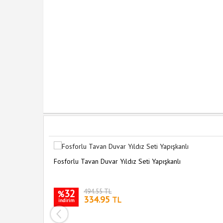
Fosforlu Tavan Duvar Yıldız Seti Yapışkanlı
32
494.55 TL
%
334.95
TL
indirim