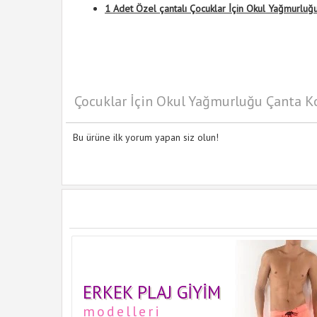
1 Adet Özel çantalı Çocuklar İçin Okul Yağmurluğ
Çocuklar İçin Okul Yağmurluğu Çanta K
Bu ürüne ilk yorum yapan siz olun!
ERKEK PLAJ GIYIM
modelleri