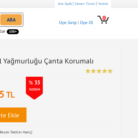
|
|
Ana Sayfa
Zaman Tüneli
Yardım
0
ARA
Üye Girişi
|
Üye Ol
tlar
1000+
ul Yağmurluğu Çanta Korumalı
%
35
İNDİRİM
5
TL
te Ekle
Resmi Tatiller Hariç)