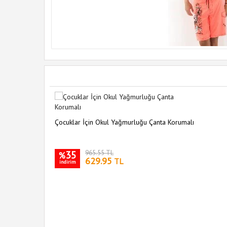
Çocuklar İçin Okul Yağmurluğu Çanta Korumalı
35
965.55 TL
%
629.95
TL
indirim