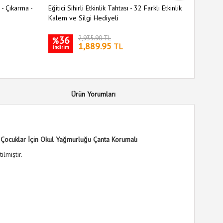
- Çıkarma -
Eğitici Sihirli Etkinlik Tahtası - 32 Farklı Etkinlik
Portatif 
Kalem ve Silgi Hediyeli
36
2,935.90 TL
35
%
%
1,889.95
TL
indirim
indirim
Ürün Yorumları
i
Çocuklar İçin Okul Yağmurluğu Çanta Korumalı
lmiştir.