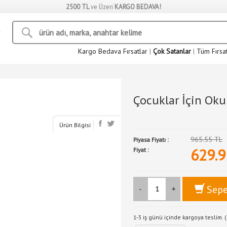
2500 TL
ve Üzeri
KARGO BEDAVA!
Kargo Bedava Fırsatlar
|
Çok Satanlar
|
Tüm Fırsa
Çocuklar İçin Ok
Ürün Bilgisi
965.55 TL
Piyasa Fiyatı :
629.9
Fiyat :
Sepe
-
+
1-3 iş günü içinde kargoya teslim. (