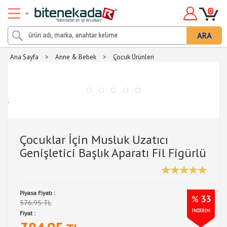
0
ARA
Ana Sayfa
>
Anne & Bebek
>
Çocuk Ürünleri
.
Çocuklar İçin Musluk Uzatıcı
Genişletici Başlık Aparatı Fil Figürlü
Piyasa Fiyatı :
%
33
576.95 TL
İNDİRİM
Fiyat :