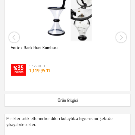
Vortex Bank Huni Kumbara
Ma
35
1,733.30 TL
%
1,119.95
TL
indirim
i
Ürün Bilgisi
Minikler artık ellerini kendileri kolaylıkla hijyenik bir şekilde
yıkayabilecekler.