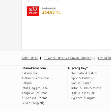
32
494.55 TL
%
334.95
TL
indirim
|
|
Telif Hakları
Tüketici Hakları ve Güvenli Alışveriş
Gizlilik İ
Bitenekadar.com
Alışveriş Keyfi
Hakkımızda
Kozmetik & Bakım
Kullanıcı Sözleşmesi
Spor & Outdoor
İletişim
Sağlık Ürünleri
İptal, Değişim, İade
Kitap & Film & Müzik
Kargo ve Teslimat
Takı & Aksesuar
Alışveriş ve Ödeme
Eğlence & Yaşam
Güvenli Alışveriş