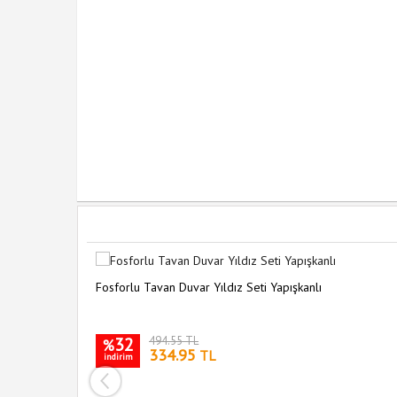
Fosforlu Tavan Duvar Yıldız Seti Yapışkanlı
32
494.55 TL
%
334.95
TL
indirim