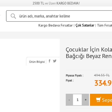
2500 TL
ve Üzeri
KARGO BEDAVA!
Kargo Bedava Fırsatlar
|
Çok Satanlar
|
Tüm Fırsa
Çocuklar İçin Kola
Bağcığı Beyaz Re
Ürün Bilgisi
494.55 TL
Piyasa Fiyatı :
334.9
Fiyat :
Sepe
-
+