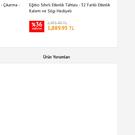
- Çıkarma -
Eğitici Sihirli Etkinlik Tahtası - 32 Farklı Etkinlik
Portatif 
Kalem ve Silgi Hediyeli
36
2,935.90 TL
35
%
%
1,889.95
TL
indirim
indirim
Ürün Yorumları