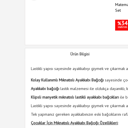
öşe Koruyucu
Matemat
Set
34
%
indirim
Ürün Bilgisi
Lastikli yapısı sayesinde ayakkabıyı giymek ve çıkarmak a
Kolay Kullanımlı Mıknatıslı Ayakkabı Bağcığı
sayesinde çocu
Ayakkabı bağcığı
lastik malzemesi ile oldukça dayanıklı, k
Klipsli manyetik mıknatıslı lastikli ayakkabı bağcıkları
ile 
Lastikli yapısı sayesinde ayakkabıyı giymek ve çıkarmak a
Tek yapmanız gereken ayakkabınızın eski bağcıklarını raf
Çocuklar İçin Mıknatıslı Ayakkabı Bağcığı Özellikleri: