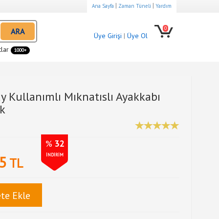
|
|
Ana Sayfa
Zaman Tüneli
Yardım
0
ARA
Üye Girişi
|
Üye Ol
tlar
1000+
y Kullanımlı Mıknatıslı Ayakkabı
nk
%
32
İNDİRİM
5
TL
te Ekle