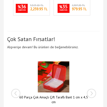
36
3,523.10 TL
35
1,507.20 TL
%
%
2,259.95
979.95
TL
TL
indirim
indirim
Çok Satan Fırsatlar!
Alışverişe devam! Bu ürünleri de beğenebilirsiniz.
 li Set
60 Parça Çok Amaçlı Çift Taraflı Bant 1 cm x 4,5
Slim N
cm