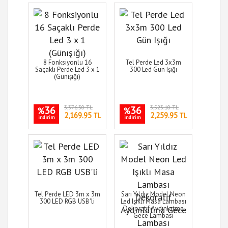
8 Fonksiyonlu 16
Tel Perde Led 3x3m
Saçaklı Perde Led 3 x 1
300 Led Gün Işığı
(Günışığı)
36
3,376.30 TL
36
3,523.10 TL
%
%
2,169.95
2,259.95
TL
TL
indirim
indirim
Tel Perde LED 3m x 3m
Sarı Yıldız Model Neon
300 LED RGB USB'li
Led Işıklı Masa Lambası
Dekoratif Aydınlatma
Gece Lambası