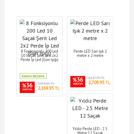
8 Fonksiyonlu 200 Led
Perde LED Sarı Işık 2
10 Saçak Şerit Led 2x2
metre x 2 metre
Perde İp Led (Gün Işığı)
36
4,227.70 TL
%
2,709.95
TL
36
3,376.30 TL
indirim
%
2,169.95
TL
indirim
Yıldız Perde LED - 2.5
Metre 12 Saçak