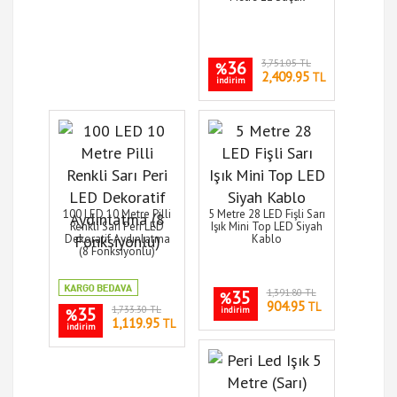
36
3,751.05 TL
%
2,409.95
TL
indirim
100 LED 10 Metre Pilli
5 Metre 28 LED Fişli Sarı
Renkli Sarı Peri LED
Işık Mini Top LED Siyah
Dekoratif Aydınlatma
Kablo
(8 Fonksiyonlu)
35
1,391.80 TL
%
904.95
TL
35
1,733.30 TL
indirim
%
1,119.95
TL
indirim