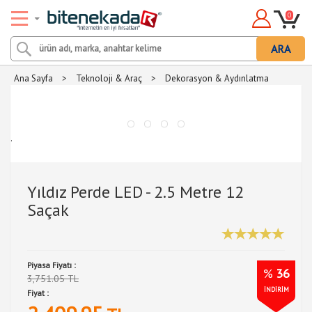
0
ARA
Ana Sayfa
>
Teknoloji & Araç
>
Dekorasyon & Aydınlatma
.
Yıldız Perde LED - 2.5 Metre 12
Saçak
Piyasa Fiyatı :
%
36
3,751.05 TL
İNDİRİM
Fiyat :