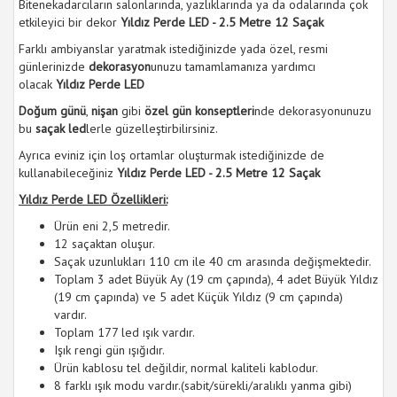
Bitenekadarcıların salonlarında, yazlıklarında ya da odalarında çok
etkileyici bir dekor
Yıldız Perde LED - 2.5 Metre 12 Saçak
Farklı ambiyanslar yaratmak istediğinizde yada özel, resmi
günlerinizde
dekorasyon
unuzu tamamlamanıza yardımcı
olacak
Yıldız Perde LED
Doğum günü
,
nişan
gibi
özel gün konseptleri
nde dekorasyonunuzu
bu
saçak led
lerle güzelleştirbilirsiniz.
Ayrıca eviniz için loş ortamlar oluşturmak istediğinizde de
kullanabileceğiniz
Yıldız Perde LED - 2.5 Metre 12 Saçak
Yıldız Perde LED Özellikleri:
Ürün eni 2,5 metredir.
12 saçaktan oluşur.
Saçak uzunlukları 110 cm ile 40 cm arasında değişmektedir.
Toplam 3 adet Büyük Ay (19 cm çapında), 4 adet Büyük Yıldız
(19 cm çapında) ve 5 adet Küçük Yıldız (9 cm çapında)
vardır.
Toplam 177 led ışık vardır.
Işık rengi gün ışığıdır.
Ürün kablosu tel değildir, normal kaliteli kablodur.
8 farklı ışık modu vardır.(sabit/sürekli/aralıklı yanma gibi)