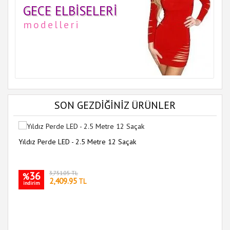
GECE ELBISELERI
modelleri
SON GEZDİĞİNİZ ÜRÜNLER
Yıldız Perde LED - 2.5 Metre 12 Saçak
36
3,751.05 TL
%
2,409.95
TL
indirim