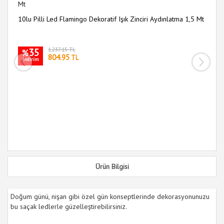
30
10lu Pilli Led Flamingo Dekoratif Işık Zinciri Aydınlatma 1,5 Mt
35
1,237.15 TL
i
%
804.95
TL
indirim
Ürün Bilgisi
Doğum günü, nişan gibi özel gün konseptlerinde dekorasyonunuzu
bu saçak ledlerle güzelleştirebilirsiniz.