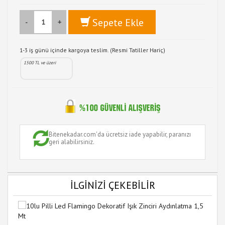
Sepete Ekle
-
+
1-3 iş günü içinde kargoya teslim. (Resmi Tatiller Hariç)
1500 TL ve üzeri
Bitenekadar.com'da ücretsiz iade yapabilir, paranızı
geri alabilirsiniz.
İLGİNİZİ ÇEKEBİLİR
30