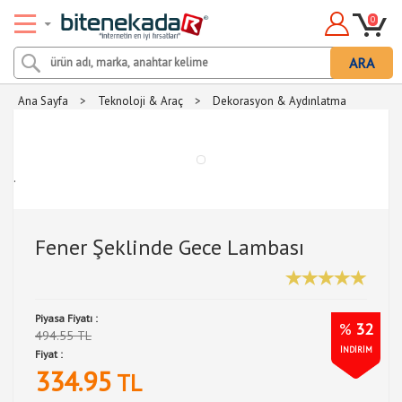
0
ARA
Ana Sayfa
>
Teknoloji & Araç
>
Dekorasyon & Aydınlatma
.
Fener Şeklinde Gece Lambası
Piyasa Fiyatı :
%
32
494.55 TL
İNDİRİM
Fiyat :
334.95
TL