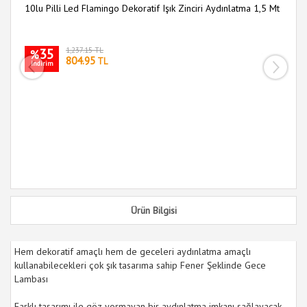
10lu Pilli Led Flamingo Dekoratif Işık Zinciri Aydınlatma 1,5 Mt
35
1,237.15 TL
i
%
804.95
TL
indirim
Ürün Bilgisi
Hem dekoratif amaçlı hem de geceleri aydınlatma amaçlı
kullanabilecekleri çok şık tasarıma sahip Fener Şeklinde Gece
Lambası
Farklı tasarımı ile göz yormayan bir aydınlatma imkanı sağlayacak