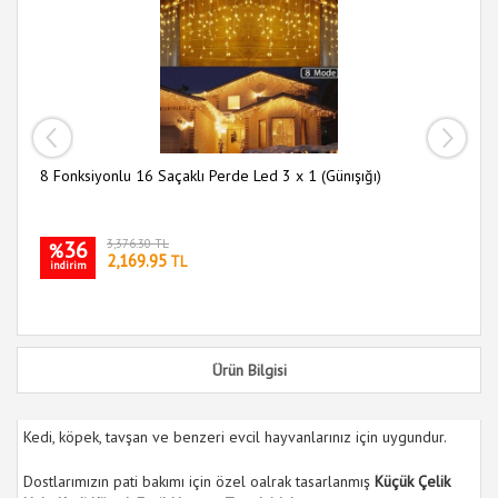
30
i
8 Fonksiyonlu 16 Saçaklı Perde Led 3 x 1 (Günışığı)
36
3,376.30 TL
%
2,169.95
TL
indirim
Ürün Bilgisi
Kedi, köpek, tavşan ve benzeri evcil hayvanlarınız için uygundur.
Dostlarımızın pati bakımı için özel oalrak tasarlanmış
Küçük Çelik