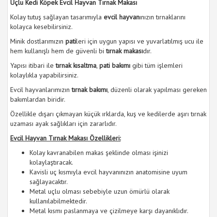
Uçlu Kedi Köpek Evcil Hayvan Tırnak Makası
Kolay tutuş sağlayan tasarımıyla
evcil hayvan
ınızın tırnaklarını
kolayca kesebilirsiniz.
Minik dostlarımızın
pati
leri için uygun yapısı ve yuvarlatılmış ucu ile
hem kullanışlı hem de güvenli bi
tırnak makası
dır.
Yapısı itibari ile
tırnak kısaltma
,
pati bakımı
gibi tüm işlemleri
kolaylıkla yapabilirsiniz.
Evcil hayvanlarımızın
tırnak bakımı
, düzenli olarak yapılması gereken
bakımlardan biridir.
Özellikle dışarı çıkmayan küçük ırklarda, kuş ve kedilerde aşırı tırnak
uzaması ayak sağlıkları için zararlıdır.
Evcil Hayvan Tırnak Makası Özellikleri:
Kolay kavranabilen makas şeklinde olması işinizi
kolaylaştıracak.
Kavisli uç kısmıyla evcil hayvanınızın anatomisine uyum
sağlayacaktır.
Metal uçlu olması sebebiyle uzun ömürlü olarak
kullanılabilmektedir.
Metal kısmı paslanmaya ve çizilmeye karşı dayanıklıdır.