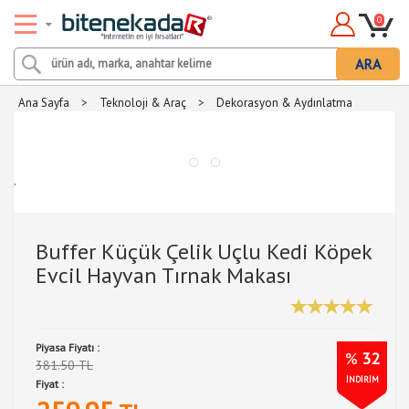
0
ARA
Ana Sayfa
>
Teknoloji & Araç
>
Dekorasyon & Aydınlatma
.
Buffer Küçük Çelik Uçlu Kedi Köpek
Evcil Hayvan Tırnak Makası
Piyasa Fiyatı :
%
32
381.50 TL
İNDİRİM
Fiyat :