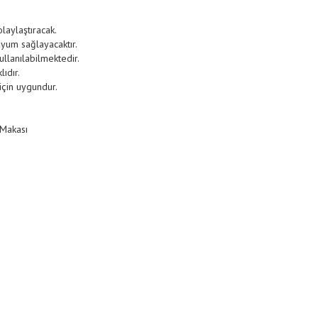
laylaştıracak.
uyum sağlayacaktır.
llanılabilmektedir.
ıdır.
için uygundur.
 Makası