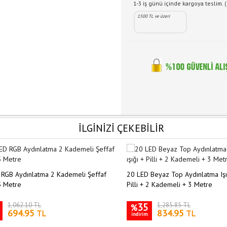
1-3 iş günü içinde kargoya teslim. (
1500 TL ve üzeri
İLGİNİZİ ÇEKEBİLİR
 RGB Aydınlatma 2 Kademeli Şeffaf
20 LED Beyaz Top Aydınlatma Işığ
5 Metre
Pilli + 2 Kademeli + 3 Metre
1,062.10 TL
35
1,285.85 TL
%
694.95
834.95
TL
TL
indirim