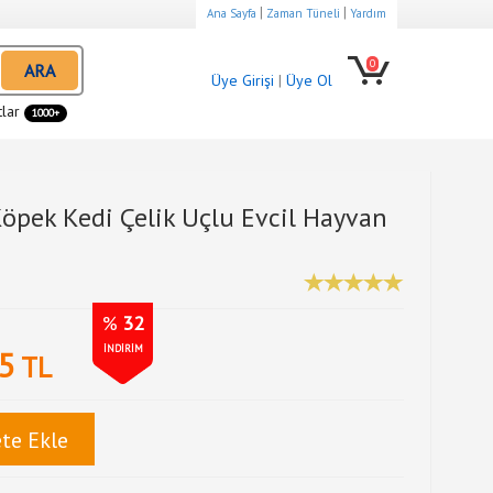
|
|
Ana Sayfa
Zaman Tüneli
Yardım
0
ARA
Üye Girişi
|
Üye Ol
tlar
1000+
Köpek Kedi Çelik Uçlu Evcil Hayvan
%
32
İNDİRİM
5
TL
te Ekle