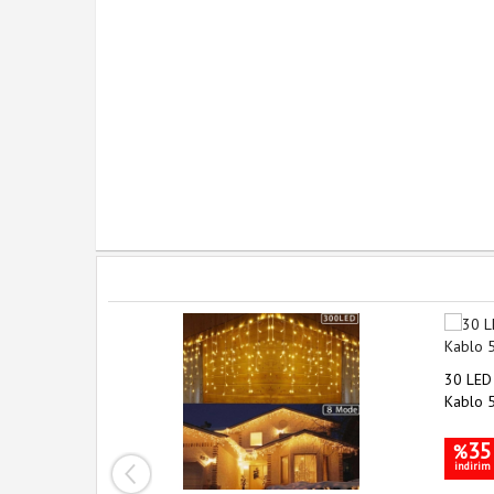
 Modlu Cob
30 LED
atması
Kablo 
35
%
indirim