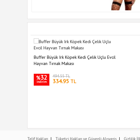
Buffer Büyük Irk Köpek Kedi Çelik Uçlu Evcil
Hayvan Tırnak Makası
32
494.55 TL
%
334.95
TL
indirim
|
|
Telif Hakları
Tüketici Hakları ve Güvenli Alışveriş
Gizlilik İ