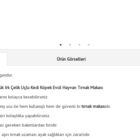
Ürün Görselleri
gundur.
ük Irk Çelik Uçlu Kedi Köpek Evcil Hayvan Tırnak Makası
larını kolayca kesebilirsiniz.
lmış ucu ile hem kullanışlı hem de güvenli bi
tırnak makası
dır.
ri kolaylıkla yapabilirsiniz.
ası gereken bakımlardan biridir.
şırı tırnak uzaması ayak sağlıkları için zararlıdır.