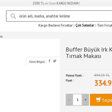
2500 TL
ve Üzeri
KARGO BEDAVA!
Kargo Bedava Fırsatlar
|
Çok Satanlar
|
Tüm Fırsa
ma
Buffer Büyük Irk 
Tırnak Makası
Ürün Bilgisi
494.55 TL
Piyasa Fiyatı :
334.9
Fiyat :
Sepe
-
+