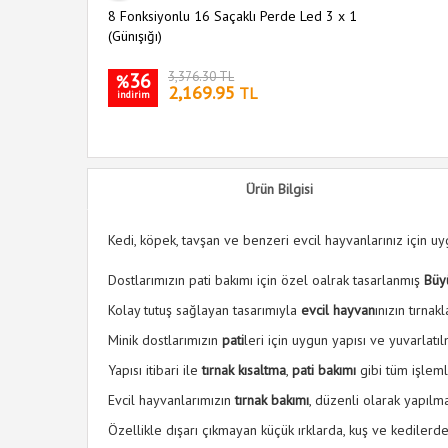
8 Fonksiyonlu 16 Saçaklı Perde Led 3 x 1
(Günışığı)
36
3,376.30 TL
%
2,169.95
TL
indirim
Ürün Bilgisi
Kedi, köpek, tavşan ve benzeri evcil hayvanlarınız için uy
Dostlarımızın pati bakımı için özel oalrak tasarlanmış
Büy
Kolay tutuş sağlayan tasarımıyla
evcil hayvan
ınızın tırnak
Minik dostlarımızın
pati
leri için uygun yapısı ve yuvarlatı
Yapısı itibari ile
tırnak kısaltma
,
pati bakımı
gibi tüm işlemle
Evcil hayvanlarımızın
tırnak bakımı
, düzenli olarak yapılm
Özellikle dışarı çıkmayan küçük ırklarda, kuş ve kedilerde a