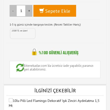
Sepete Ekle
-
+
1-3 iş günü içinde kargoya teslim. (Resmi Tatiller Hariç)
1500 TL ve üzeri
Bitenekadar.com'da ücretsiz iade yapabilir, paranızı
geri alabilirsiniz.
İLGİNİZİ ÇEKEBİLİR
30