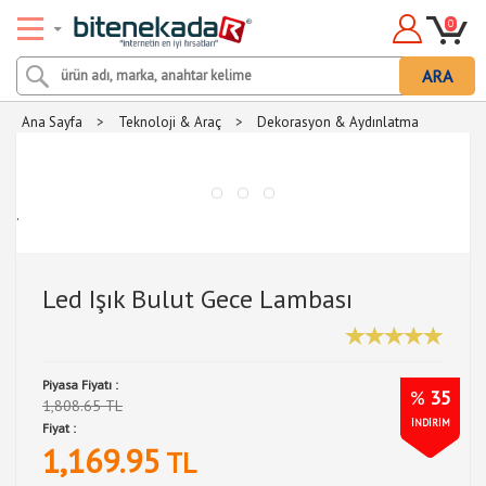
0
ARA
Ana Sayfa
>
Teknoloji & Araç
>
Dekorasyon & Aydınlatma
.
Led Işık Bulut Gece Lambası
Piyasa Fiyatı :
%
35
1,808.65 TL
İNDİRİM
Fiyat :
1,169.95
TL