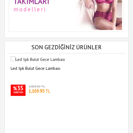
TAKIMLARI
modelleri
SON GEZDİĞİNİZ ÜRÜNLER
Led Işık Bulut Gece Lambası
35
1,808.65 TL
%
1,169.95
TL
indirim