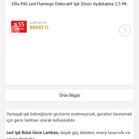
10lu Pilli Led Flamingo Dekoratif Işık Zinciri Aydınlatma 1,5 Mt
35
1,237.15 TL
i
%
804.95
TL
indirim
Ürün Bilgisi
Yumuşak ışık bebeğinizin gözlerini incitmeyecek, geceleri beslemek
için gece lambası olarak kullanılabilir.
Led Işık Bulut Gece Lambası
, düşük güç tüketimi, enerji tasarrufu ve
çevre dostudur.