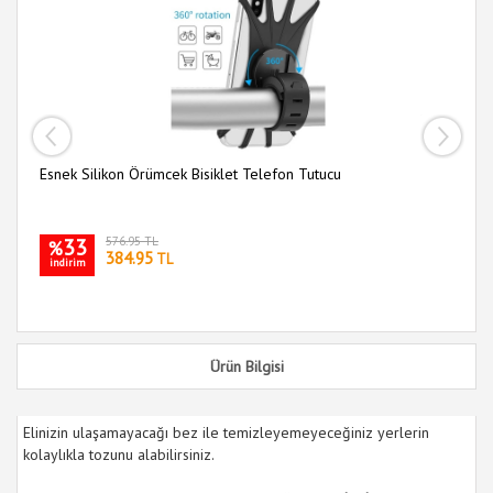
Esnek Silikon Örümcek Bisiklet Telefon Tutucu
Ar
33
576.95 TL
%
384.95
TL
indirim
i
Ürün Bilgisi
Elinizin ulaşamayacağı bez ile temizleyemeyeceğiniz yerlerin
kolaylıkla tozunu alabilirsiniz.