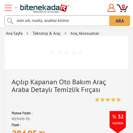
0
ARA
Ana Sayfa
>
Teknoloji & Araç
>
Araç Aksesuarları
.
Açılıp Kapanan Oto Bakım Araç
Araba Detaylı Temizlik Fırçası
Piyasa Fiyatı :
%
32
419.65 TL
İNDİRİM
Fiyat :