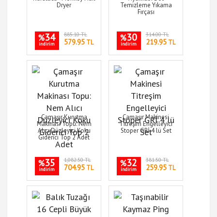
Dryer
Temizleme Yıkama
Fırçası
34
885.10 TL
30
314.00 TL
%
%
579.95
219.95
TL
TL
indirim
indirim
Çamaşır Kurutma
Çamaşır Makinesi
Makinası Topu: Nem
Titreşim Engelleyici
Alıcı Düzleyici Koku
Stoper GRİ 4 lü Set
Giderici Top 2 Adet
35
1,082.50 TL
32
381.50 TL
%
%
704.95
259.95
TL
TL
indirim
indirim