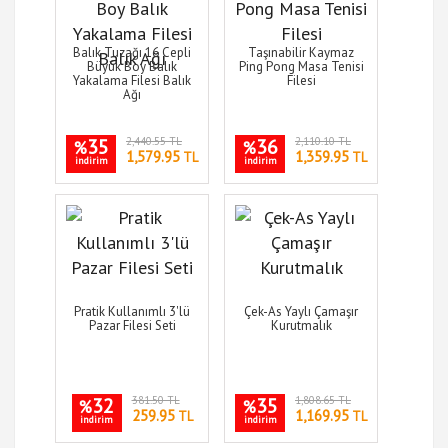
Balık Tuzağı 16 Cepli
Taşınabilir Kaymaz
Büyük Boy Balık
Ping Pong Masa Tenisi
Yakalama Filesi Balık
Filesi
Ağı
35
2,440.55 TL
36
2,110.10 TL
%
%
1,579.95
1,359.95
TL
TL
indirim
indirim
Pratik Kullanımlı 3'lü
Çek-As Yaylı Çamaşır
Pazar Filesi Seti
Kurutmalık
32
381.50 TL
35
1,808.65 TL
%
%
259.95
1,169.95
TL
TL
indirim
indirim