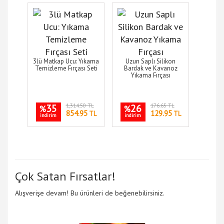
3lü Matkap Ucu: Yıkama
Uzun Saplı Silikon
Temizleme Fırçası Seti
Bardak ve Kavanoz
Yıkama Fırçası
35
1,314.50 TL
26
176.65 TL
%
%
854.95
129.95
TL
TL
indirim
indirim
Çok Satan Fırsatlar!
Alışverişe devam! Bu ürünleri de beğenebilirsiniz.