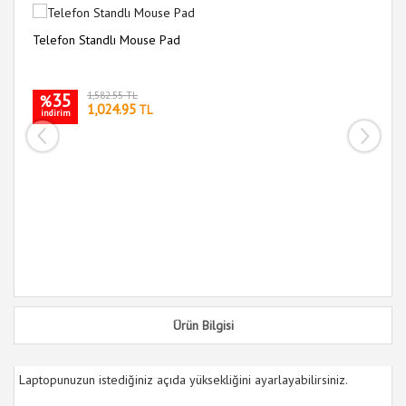
Telefon Standlı Mouse Pad
Sü
35
1,582.55 TL
%
1,024.95
TL
indirim
i
Ürün Bilgisi
Laptopunuzun istediğiniz açıda yüksekliğini ayarlayabilirsiniz.