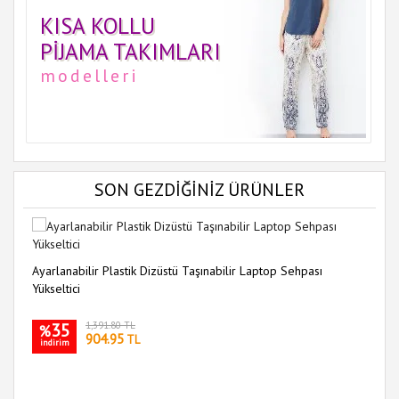
KISA KOLLU
PIJAMA TAKIMLARI
modelleri
SON GEZDİĞİNİZ ÜRÜNLER
Ayarlanabilir Plastik Dizüstü Taşınabilir Laptop Sehpası
Yükseltici
35
1,391.80 TL
%
904.95
TL
indirim