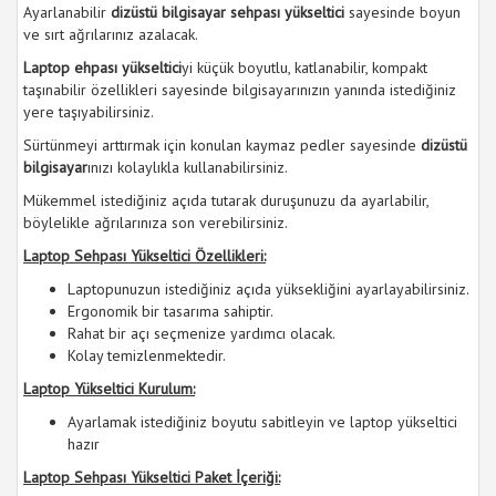
Ayarlanabilir
dizüstü bilgisayar sehpası yükseltici
sayesinde boyun
ve sırt ağrılarınız azalacak.
Laptop ehpası yükseltici
yi küçük boyutlu, katlanabilir, kompakt
taşınabilir özellikleri sayesinde bilgisayarınızın yanında istediğiniz
yere taşıyabilirsiniz.
Sürtünmeyi arttırmak için konulan kaymaz pedler sayesinde
dizüstü
bilgisayar
ınızı kolaylıkla kullanabilirsiniz.
Mükemmel istediğiniz açıda tutarak duruşunuzu da ayarlabilir,
böylelikle ağrılarınıza son verebilirsiniz.
Laptop Sehpası Yükseltici Özellikleri:
Laptopunuzun istediğiniz açıda yüksekliğini ayarlayabilirsiniz.
Ergonomik bir tasarıma sahiptir.
Rahat bir açı seçmenize yardımcı olacak.
Kolay temizlenmektedir.
Laptop Yükseltici Kurulum:
Ayarlamak istediğiniz boyutu sabitleyin ve laptop yükseltici
hazır
Laptop Sehpası Yükseltici Paket İçeriği: