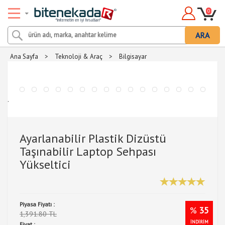
0
ARA
Ana Sayfa
>
Teknoloji & Araç
>
Bilgisayar
.
Ayarlanabilir Plastik Dizüstü
Taşınabilir Laptop Sehpası
Yükseltici
Piyasa Fiyatı :
%
35
1,391.80 TL
İNDİRİM
Fiyat :