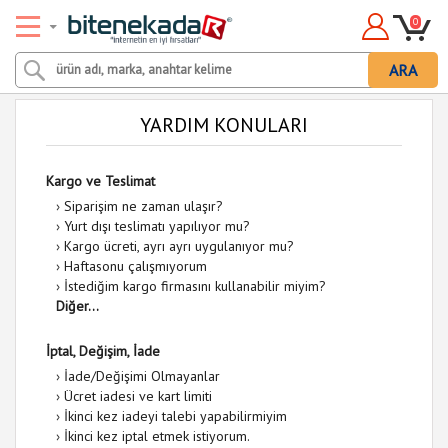
0
ARA
YARDIM KONULARI
Kargo ve Teslimat
›
Siparişim ne zaman ulaşır?
›
Yurt dışı teslimatı yapılıyor mu?
›
Kargo ücreti, ayrı ayrı uygulanıyor mu?
›
Haftasonu çalışmıyorum
›
İstediğim kargo firmasını kullanabilir miyim?
Diğer...
İptal, Değişim, İade
›
İade/Değişimi Olmayanlar
›
Ücret iadesi ve kart limiti
›
İkinci kez iadeyi talebi yapabilirmiyim
›
İkinci kez iptal etmek istiyorum.