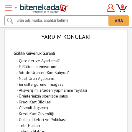
0
ARA
YARDIM KONULARI
Gizlilik Güvenlik Garanti
›
Çerezler ve Ayarlama?
›
E-Bülten istemiyorum!
›
Sitede Ürünleri Kim Satıyor?
›
Nasıl Ürün Açabilirim
›
En üstte görünen mağaza
›
Alışverişimi siteden yapmamım faydası
›
Ürünlerinizin sitenizde satışı
›
Kredi Kart Bilgileri
›
Güvenli Alışveriş
›
Kredi Kart Güvenliği
›
Gizlilik İlkeleri ve Politikası
›
Telif Hakları
›
Tüketici Hakları