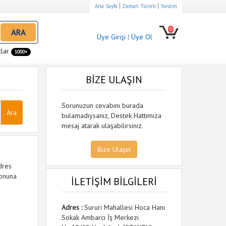
|
|
Ana Sayfa
Zaman Tüneli
Yardım
0
ARA
Üye Girişi
|
Üye Ol
tlar
1000+
BİZE ULAŞIN
Sorunuzun cevabını burada
bulamadıysanız, Destek Hattımıza
mesaj atarak ulaşabilirsiniz.
Bize Ulaşın
dres
tonuna
İLETİŞİM BİLGİLERİ
Adres :
Sururi Mahallesi Hoca Hanı
Sokak Ambarcı İş Merkezi