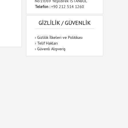
No:19/69 Yeşildirek İSTANBUL
Telefon :
+90 212 514 1260
GİZLİLİK / GÜVENLİK
›
Gizlilik İlkeleri ve Politikası
›
Telif Hakları
›
Güvenli Alışveriş