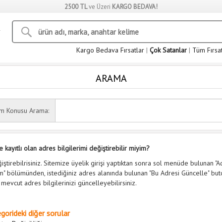
2500 TL
ve Üzeri
KARGO BEDAVA!
Kargo Bedava Fırsatlar
|
Çok Satanlar
|
Tüm Fırsa
ARAMA
ım Konusu Arama:
e kayıtlı olan adres bilgilerimi değiştirebilir miyim?
iştirebilrisiniz. Sitemize üyelik girişi yaptıktan sonra sol menüde bulunan "A
im" bölümünden, istediğiniz adres alanında bulunan "Bu Adresi Güncelle" bu
 mevcut adres bilgilerinizi güncelleyebilirsiniz.
gorideki diğer sorular