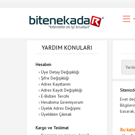
YARDIM KONULARI
Hesabım
Yard
›
Üye Detay Değişikliği
›
Şifre Değişikliği
›
Adres Kayıtlarım
›
Adres Kaydı Değişikliği
Sitenizd
›
E-Bülten Tercihi
Evet değ
›
Hesabıma Giremiyorum
Bilgiler
›
Üyelik Adres Değişimi
basarak,
›
Üyelikten Çıkmak
Kargo ve Teslimat
Bu kate