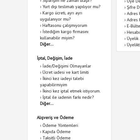
›
Siparişim ne zaman ulaşır?
›
Üye De
›
Yurt dışı teslimatı yapılıyor mu?
›
Şifre D
›
Kargo ücreti, ayrı ayrı
›
Adres 
uygulanıyor mu?
›
Adres K
›
Haftasonu çalışmıyorum
›
E-Bülte
›
İstediğim kargo firmasını
›
Hesabı
kullanabilir miyim?
›
Üyelik
Diğer...
›
Üyelik
İptal, Değişim, İade
›
İade/Değişimi Olmayanlar
›
Ücret iadesi ve kart limiti
›
İkinci kez iadeyi talebi
yapabilirmiyim
›
İkinci kez iptal etmek istiyorum.
›
İptal ile iadenin farkı nedir?
Diğer...
Alışveriş ve Ödeme
›
Ödeme Yöntemleri
›
Kapıda Ödeme
›
Taksitli Ödeme