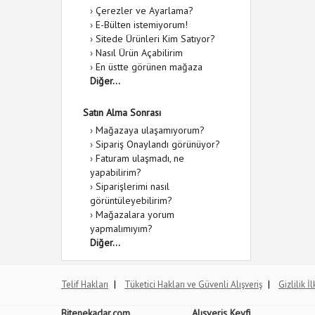
›
Çerezler ve Ayarlama?
›
E-Bülten istemiyorum!
›
Sitede Ürünleri Kim Satıyor?
›
Nasıl Ürün Açabilirim
›
En üstte görünen mağaza
Diğer...
Satın Alma Sonrası
›
Mağazaya ulaşamıyorum?
›
Sipariş Onaylandı görünüyor?
›
Faturam ulaşmadı, ne
yapabilirim?
›
Siparişlerimi nasıl
görüntüleyebilirim?
›
Mağazalara yorum
yapmalımıyım?
Diğer...
|
|
Telif Hakları
Tüketici Hakları ve Güvenli Alışveriş
Gizlilik İ
Bitenekadar.com
Alışveriş Keyfi