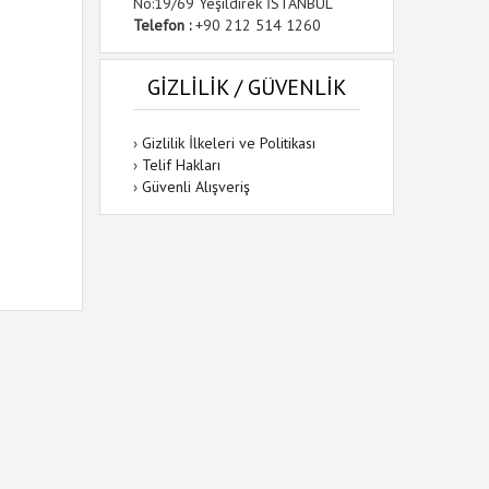
No:19/69 Yeşildirek İSTANBUL
Telefon :
+90 212 514 1260
GİZLİLİK / GÜVENLİK
›
Gizlilik İlkeleri ve Politikası
›
Telif Hakları
›
Güvenli Alışveriş