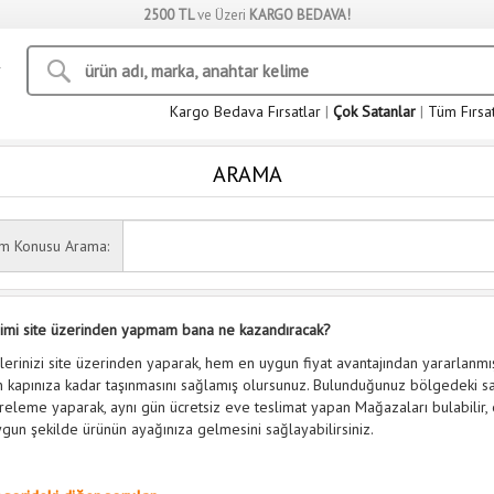
2500 TL
ve Üzeri
KARGO BEDAVA!
Kargo Bedava Fırsatlar
|
Çok Satanlar
|
Tüm Fırsa
ARAMA
ım Konusu Arama:
şimi site üzerinden yapmam bana ne kazandıracak?
şlerinizi site üzerinden yaparak, hem en uygun fiyat avantajından yararlan
n kapınıza kadar taşınmasını sağlamış olursunuz. Bulunduğunuz bölgedeki sat
treleme yaparak, aynı gün ücretsiz eve teslimat yapan Mağazaları bulabilir, e
gun şekilde ürünün ayağınıza gelmesini sağlayabilirsiniz.