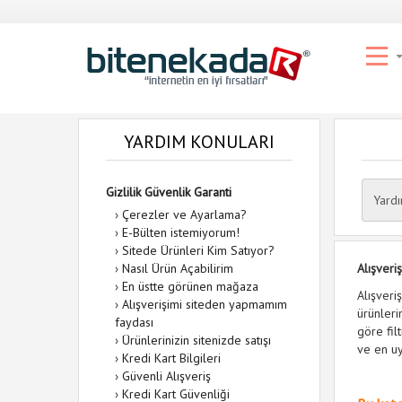
YARDIM KONULARI
Gizlilik Güvenlik Garanti
Yard
›
Çerezler ve Ayarlama?
›
E-Bülten istemiyorum!
›
Sitede Ürünleri Kim Satıyor?
›
Nasıl Ürün Açabilirim
Alışveri
›
En üstte görünen mağaza
Alışveri
›
Alışverişimi siteden yapmamım
ürünleri
faydası
göre fil
›
Ürünlerinizin sitenizde satışı
ve en uy
›
Kredi Kart Bilgileri
›
Güvenli Alışveriş
›
Kredi Kart Güvenliği