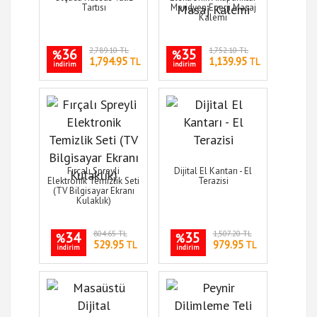
Tartısı
Meridyen Enerji Masaj
Kalemi
36
2,789.10 TL
35
1,752.10 TL
%
%
1,794.95
1,139.95
TL
TL
indirim
indirim
Fırçalı Spreyli
Dijital El Kantarı - El
Elektronik Temizlik Seti
Terazisi
(TV Bilgisayar Ekranı
Kulaklık)
34
804.65 TL
35
1,507.20 TL
%
%
529.95
979.95
TL
TL
indirim
indirim