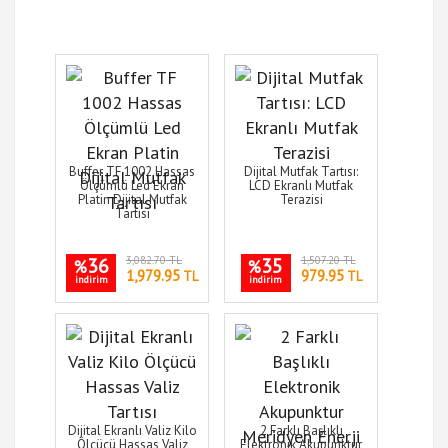
Buffer TF 1002 Hassas
Dijital Mutfak Tartısı:
Ölçümlü Led Ekran
LCD Ekranlı Mutfak
Platin Dijital Mutfak
Terazisi
Tartısı
36
3,082.70 TL
35
1,507.20 TL
%
%
1,979.95
979.95
TL
TL
indirim
indirim
Dijital Ekranlı Valiz Kilo
2 Farklı Başlıklı
Ölçücü Hassas Valiz
Elektronik Akupunktur