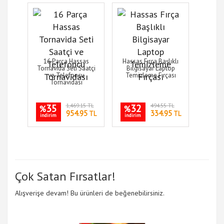
16 Parça Hassas
Hassas Fırça Başlıklı
Tornavida Seti Saatçi
Bilgisayar Laptop
ve Telefoncu
Temizleme Fırçası
Tornavidası
35
1,469.15 TL
32
494.55 TL
%
%
954.95
334.95
TL
TL
indirim
indirim
Çok Satan Fırsatlar!
Alışverişe devam! Bu ürünleri de beğenebilirsiniz.