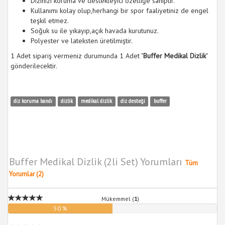
Dizinizi koruma ve destekleyici özelliğe sahiptir.
Kullanımı kolay olup,herhangi bir spor faaliyetiniz de engel
teşkil etmez.
Soğuk su ile yıkayıp,açık havada kurutunuz.
Polyester ve lateksten üretilmiştir.
1 Adet sipariş vermeniz durumunda 1 Adet "
Buffer Medikal Dizlik
"
gönderilecektir.
diz koruma bandı
dizlik
medikal dizlik
diz desteği
buffer
Buffer Medikal Dizlik (2li Set) Yorumları
Tüm
Yorumlar (2)
Mükemmel (
1
)
50 %