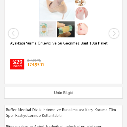
Ayakkabı Vurma Önleyici ve Su Geçirmez Bant 10lu Paket
Pe
29
244.90 TL
%
174.95
TL
indirim
i
Ürün Bilgisi
Buffer Medikal Dizlik İncinme ve Burkulmalara Karşı Koruma Tüm
Spor Faaliyetlerinde Kullanılabilir
Bitenekadarcılar futbol, basketbol, voleybol vs. gibi spor