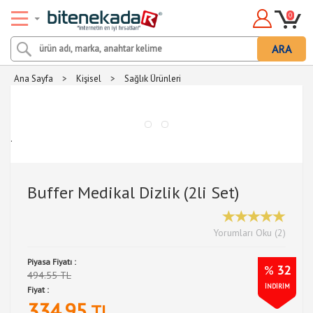
0
ARA
Ana Sayfa
>
Kişisel
>
Sağlık Ürünleri
.
Buffer Medikal Dizlik (2li Set)
Yorumları Oku (2)
Piyasa Fiyatı :
%
32
494.55 TL
İNDİRİM
Fiyat :
334.95
TL