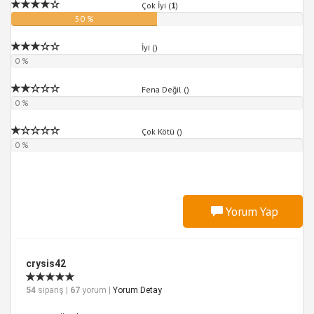
Çok İyi (
1
)
50 %
İyi (
)
0 %
Fena Değil (
)
0 %
Çok Kötü (
)
0 %
Yorum Yap
crysis42
54
sipariş |
67
yorum |
Yorum Detay