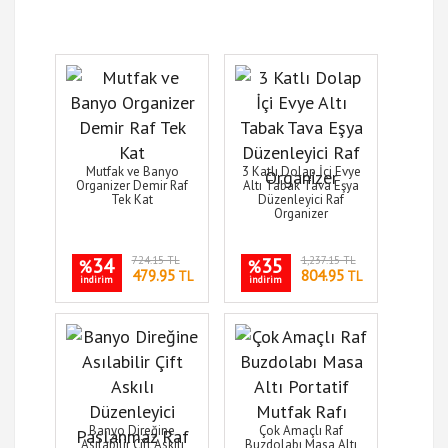
Mutfak ve Banyo
3 Katlı Dolap İçi Evye
Organizer Demir Raf
Altı Tabak Tava Eşya
Tek Kat
Düzenleyici Raf
Organizer
34
724.15 TL
35
1,237.15 TL
%
%
479.95
804.95
TL
TL
indirim
indirim
Banyo Direğine
Çok Amaçlı Raf
Asılabilir Çift Askılı
Buzdolabı Masa Altı