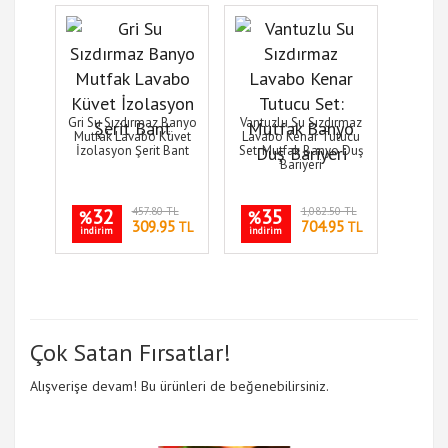
Gri Su Sızdırmaz Banyo
Vantuzlu Su Sızdırmaz
Mutfak Lavabo Küvet
Lavabo Kenar Tutucu
İzolasyon Şerit Bant
Set: Mutfak Banyo Duş
Bariyeri
32
457.80 TL
35
1,082.50 TL
%
%
309.95
704.95
TL
TL
indirim
indirim
Çok Satan Fırsatlar!
Alışverişe devam! Bu ürünleri de beğenebilirsiniz.