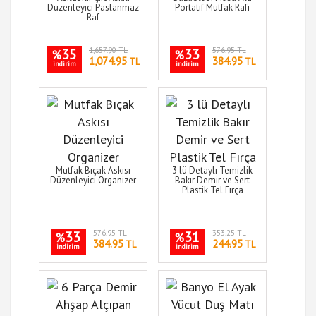
Düzenleyici Paslanmaz
Portatif Mutfak Rafı
Raf
35
1,657.90 TL
33
576.95 TL
%
%
1,074.95
384.95
TL
TL
indirim
indirim
Mutfak Bıçak Askısı
3 lü Detaylı Temizlik
Düzenleyici Organizer
Bakır Demir ve Sert
Plastik Tel Fırça
33
576.95 TL
31
353.25 TL
%
%
384.95
244.95
TL
TL
indirim
indirim