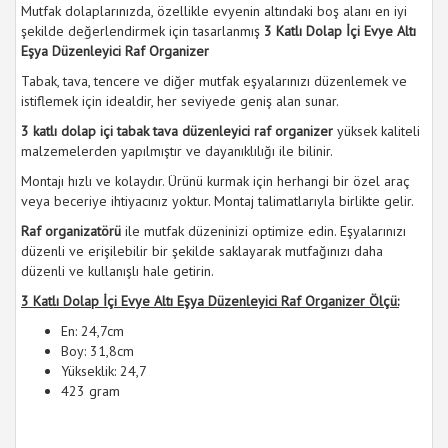
Mutfak dolaplarınızda, özellikle evyenin altındaki boş alanı en iyi
şekilde değerlendirmek için tasarlanmış
3 Katlı Dolap İçi Evye Altı
Eşya Düzenleyici Raf Organizer
Tabak, tava, tencere ve diğer mutfak eşyalarınızı düzenlemek ve
istiflemek için idealdir, her seviyede geniş alan sunar.
3 katlı dolap içi tabak tava düzenleyici raf organizer
yüksek kaliteli
malzemelerden yapılmıştır ve dayanıklılığı ile bilinir.
Montajı hızlı ve kolaydır. Ürünü kurmak için herhangi bir özel araç
veya beceriye ihtiyacınız yoktur. Montaj talimatlarıyla birlikte gelir.
Raf organizatörü
ile mutfak düzeninizi optimize edin. Eşyalarınızı
düzenli ve erişilebilir bir şekilde saklayarak mutfağınızı daha
düzenli ve kullanışlı hale getirin.
3 Katlı Dolap İçi Evye Altı Eşya Düzenleyici Raf Organizer Ölçü:
En: 24,7cm
Boy: 31,8cm
Yükseklik: 24,7
423 gram