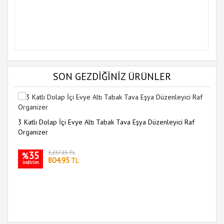
SON GEZDİĞİNİZ ÜRÜNLER
3 Katlı Dolap İçi Evye Altı Tabak Tava Eşya Düzenleyici Raf
Organizer
35
1,237.15 TL
%
804.95
TL
indirim