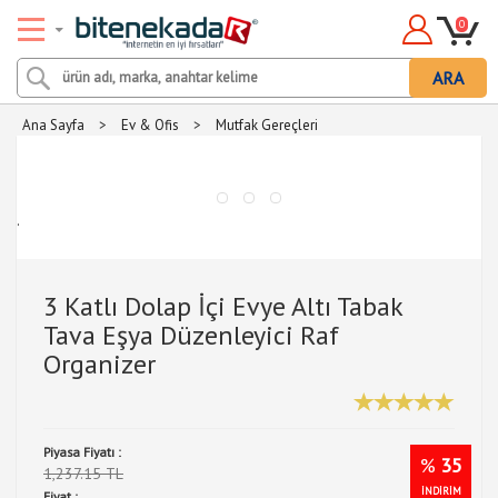
0
ARA
Ana Sayfa
>
Ev & Ofis
>
Mutfak Gereçleri
.
3 Katlı Dolap İçi Evye Altı Tabak
Tava Eşya Düzenleyici Raf
Organizer
Piyasa Fiyatı :
%
35
1,237.15 TL
İNDİRİM
Fiyat :