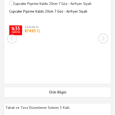
Cupcake Pişirme Kalıbı 20cm 7 Göz - Airfryer Siyah
Pr
Ma
35
1,345.40 TL
%
874.95
TL
indirim
i
Ürün Bilgisi
Tabak ve Tava Düzenleme Sistemi 3 Katlı