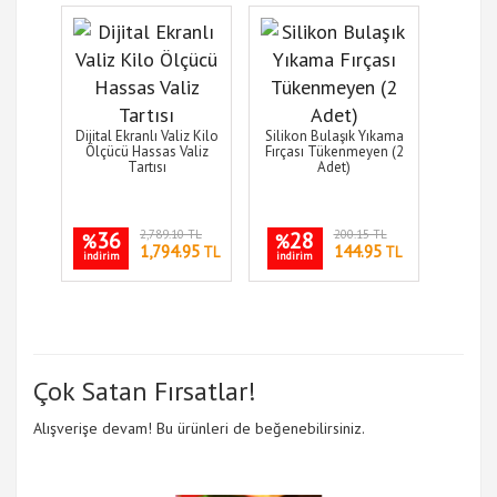
Dijital Ekranlı Valiz Kilo
Silikon Bulaşık Yıkama
Ölçücü Hassas Valiz
Fırçası Tükenmeyen (2
Tartısı
Adet)
36
2,789.10 TL
28
200.15 TL
%
%
1,794.95
144.95
TL
TL
indirim
indirim
Çok Satan Fırsatlar!
Alışverişe devam! Bu ürünleri de beğenebilirsiniz.