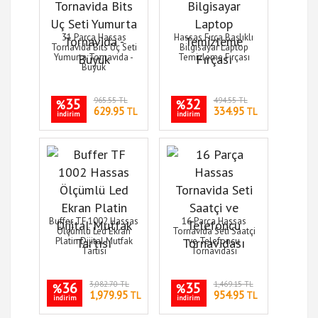
31 Parça Hassas
Hassas Fırça Başlıklı
Tornavida Bits Uç Seti
Bilgisayar Laptop
Yumurta Tornavida -
Temizleme Fırçası
Büyük
35
965.55 TL
32
494.55 TL
%
%
629.95
334.95
TL
TL
indirim
indirim
Buffer TF 1002 Hassas
16 Parça Hassas
Ölçümlü Led Ekran
Tornavida Seti Saatçi
Platin Dijital Mutfak
ve Telefoncu
Tartısı
Tornavidası
36
3,082.70 TL
35
1,469.15 TL
%
%
1,979.95
954.95
TL
TL
indirim
indirim