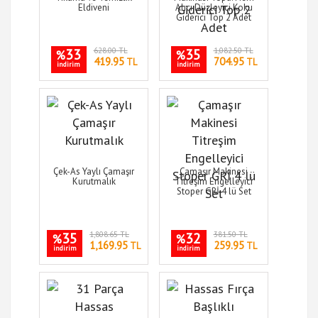
Eldiveni
Alıcı Düzleyici Koku
Giderici Top 2 Adet
33
628.00 TL
35
1,082.50 TL
%
%
419.95
704.95
TL
TL
indirim
indirim
Çek-As Yaylı Çamaşır
Çamaşır Makinesi
Kurutmalık
Titreşim Engelleyici
Stoper GRİ 4 lü Set
35
1,808.65 TL
32
381.50 TL
%
%
1,169.95
259.95
TL
TL
indirim
indirim