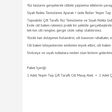
Yüz kaslarını gevşeterek ciltteki yaşlanma etkilerini yavaşl
Siyah Nokta Temizleme Aparatı + Jade Roller Yeşim Taşı 2
Taşınabilir Çift Taraflı Yüz Temizleme ve Siyah Nokta Gide
Evde cilt bakım rutininizi pratik bir şekilde gerçekleştir
tek ton cilt rengine, gergin cilde sahip olabilirsiniz.
Yüzde kan dolaşımını hızlandırın, cilt basıncını rahatlatın, em
Cilt bakım bileşenlerinin emilimini teşvik ettirir, cilt bakım ü
Sivilceye ve siyah noktalara neden olan kirlerin giderilmes
Paket İçeriği:
1 Adet Yeşim Taşı Çift Taraflı Cilt Masaj Aleti + 1 Adet 