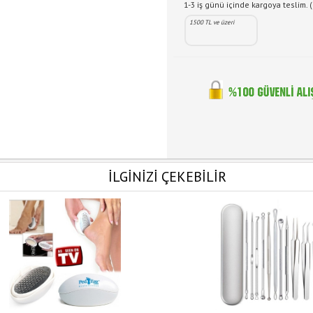
1-3 iş günü içinde kargoya teslim. (
1500 TL ve üzeri
İLGİNİZİ ÇEKEBİLİR