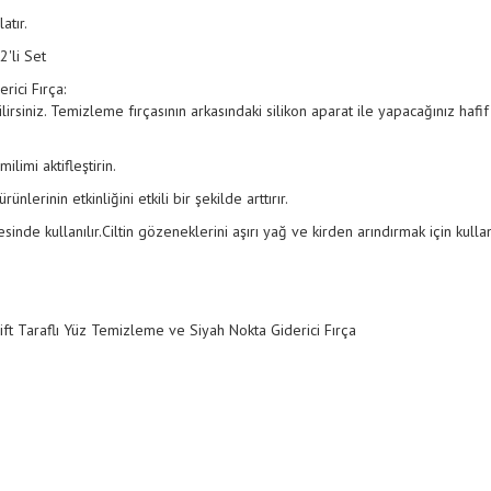
atır.
'li Set
rici Fırça:
ebilirsiniz. Temizleme fırçasının arkasındaki silikon aparat ile yapacağınız h
ilimi aktifleştirin.
rünlerinin etkinliğini etkili bir şekilde arttırır.
inde kullanılır.Ciltin gözeneklerini aşırı yağ ve kirden arındırmak için kulla
Çift Taraflı Yüz Temizleme ve Siyah Nokta Giderici Fırça