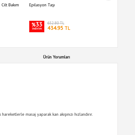
 Cilt Bakım
Epilasyon Taşı
6 Parça K
Ağız Hijy
33
652.80 TL
36
%
%
434.95
TL
indirim
indirim
Ürün Yorumları
 hareketlerle masaj yaparak kan akışınızı hızlandırır.