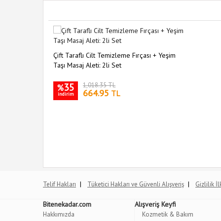
Çift Taraflı Cilt Temizleme Fırçası + Yeşim
Taşı Masaj Aleti: 2li Set
35
1,018.35 TL
%
664.95
TL
indirim
|
|
Telif Hakları
Tüketici Hakları ve Güvenli Alışveriş
Gizlilik İ
Bitenekadar.com
Alışveriş Keyfi
Hakkımızda
Kozmetik & Bakım