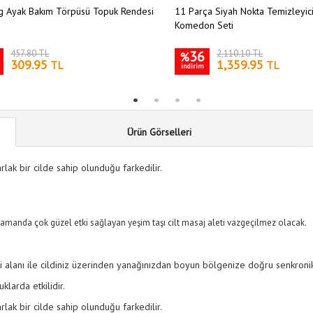
g Ayak Bakım Törpüsü Topuk Rendesi
11 Parça Siyah Nokta Temizleyici
Komedon Seti
457.80 TL
36
2,110.10 TL
%
309.95
1,359.95
TL
TL
indirim
Ürün Görselleri
lak bir cilde sahip olunduğu farkedilir.
zamanda çok güzel etki sağlayan yeşim taşı cilt masaj aleti vazgeçilmez olacak.
irli alanı ile cildiniz üzerinden yanağınızdan boyun bölgenize doğru senkronik
klarda etkilidir.
lak bir cilde sahip olunduğu farkedilir.