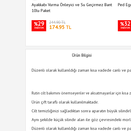
Ayakkabı Vurma Önleyici ve Su Geçirmez Bant
Ped Eg
10lu Paket
29
244.90 TL
32
%
%
174.95
TL
indirim
indirim
Ürün Bilgisi
Düzenli olarak kullanıldığı zaman kısa vadede canlı ve par
Rutin cilt bakımını önemseyenler ve aksatmayanlar için kısa 
Ürün çift taraflı olarak kullanılmaktadır.
Cilt temizliğinizi sağladıktan sonra aparatın büyük silind
Aynı şekilde küçük silindir alan ile göz çevresindeki morlu
Düzenli olarak kullanıldığı zaman kısa vadede canlı ve par