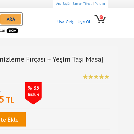
|
|
Ana Sayfa
Zaman Tüneli
Yardım
0
ARA
Üye Girişi
|
Üye Ol
tlar
1000+
Temizleme Fırçası + Yeşim Taşı Masaj
%
35
L
İNDİRİM
5
TL
te Ekle