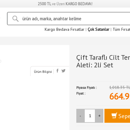
2500 TL
ve Üzeri
KARGO BEDAVA!
Kargo Bedava Fırsatlar
|
Çok Satanlar
|
Tüm Fırsa
Çift Taraflı Cilt 
Aleti: 2li Set
Ürün Bilgisi
1,018.35 T
Piyasa Fiyatı :
664.9
Fiyat :
Sepe
-
+