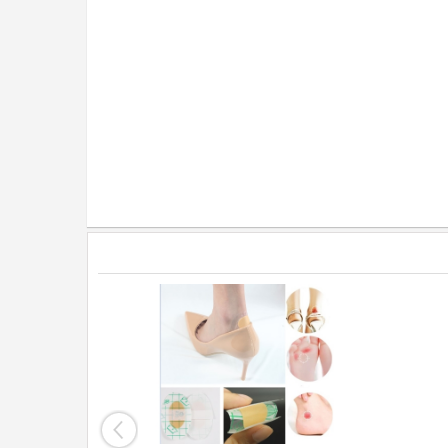
ı Titreşimli