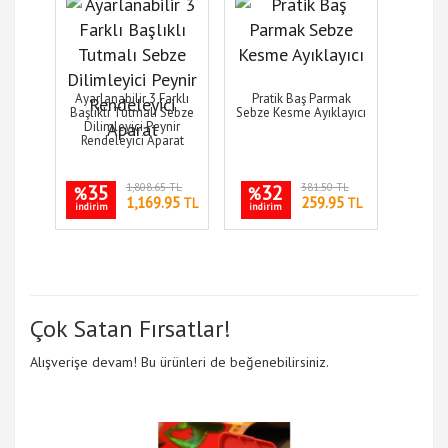
Ayarlanabilir 3 Farklı
Pratik Baş Parmak
Başlıklı Tutmalı Sebze
Sebze Kesme Ayıklayıcı
Dilimleyici Peynir
Rendeleyici Aparat
35
1,808.65 TL
32
381.50 TL
%
%
1,169.95
259.95
TL
TL
indirim
indirim
Çok Satan Fırsatlar!
Alışverişe devam! Bu ürünleri de beğenebilirsiniz.