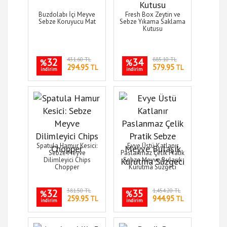
Buzdolabı İçi Meyve
Fresh Box Zeytin ve
Sebze Koruyucu Mat
Sebze Yıkama Saklama
Kutusu
32
431.60 TL
34
885.10 TL
%
%
294.95
579.95
TL
TL
indirim
indirim
Spatula Hamur Kesici:
Evye Üstü Katlanır
Sebze Meyve
Paslanmaz Çelik Pratik
Dilimleyici Chips
Sebze Meyve Bulaşık
Chopper
Kurutma Süzgeci
32
381.50 TL
35
1,454.20 TL
%
%
259.95
944.95
TL
TL
indirim
indirim