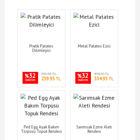
Pratik Patates
Metal Patates Ezici
Dilimleyici
32
381.50 TL
32
494.55 TL
%
%
259.95
334.95
TL
TL
indirim
indirim
Ped Egg Ayak Bakım
Sarımsak Ezme Aleti
Törpüsü Topuk Rendesi
Rendesi