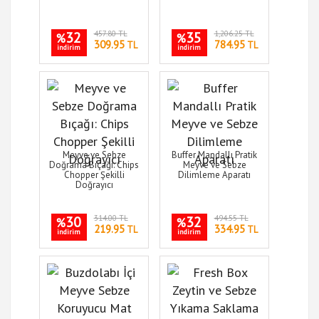
32
457.80 TL
35
1,206.25 TL
%
%
309.95
784.95
TL
TL
indirim
indirim
Meyve ve Sebze
Buffer Mandallı Pratik
Doğrama Bıçağı: Chips
Meyve ve Sebze
Chopper Şekilli
Dilimleme Aparatı
Doğrayıcı
30
314.00 TL
32
494.55 TL
%
%
219.95
334.95
TL
TL
indirim
indirim