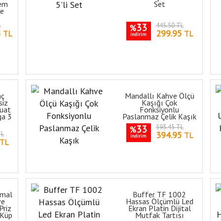
em
Set
re
L
33
445.50 TL
%
5
299.95
TL
TL
indirim
nç
Mandallı Kahve Ölçü
siz
Kaşığı Çok
quat
Fonksiyonlu
ga 3
Paslanmaz Çelik Kaşık
33
593.45 TL
%
394.95
TL
TL
indirim
TL
rmal
Buffer TF 1002
ve
Hassas Ölçümlü Led
Priz
Ekran Platin Dijital
i Küp
Mutfak Tartısı