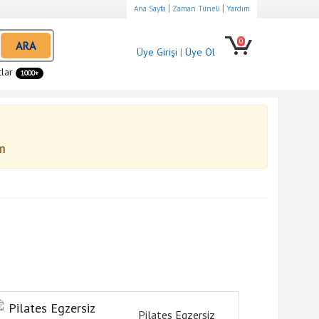
|
|
Ana Sayfa
Zaman Tüneli
Yardım
0
ARA
Üye Girişi
|
Üye Ol
tlar
1000+
m
Pilates Egzersiz