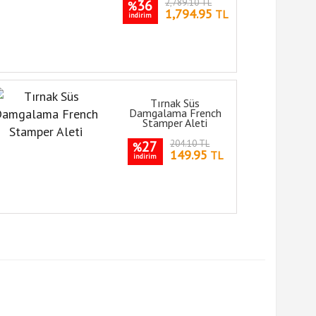
36
2,789.10 TL
%
1,794.95
TL
indirim
Tırnak Süs
Damgalama French
Stamper Aleti
27
204.10 TL
%
149.95
TL
indirim