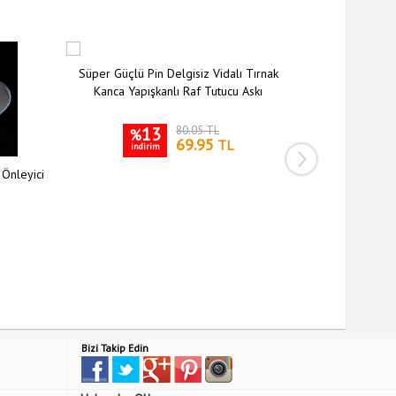
Süper Güçlü Pin Delgisiz Vidalı Tırnak
Kanca Yapışkanlı Raf Tutucu Askı
13
80.05 TL
%
69.95
TL
indirim
 Önleyici
Siyah Silikon 
Kılıfı Kay
3
%
indiri
Bizi Takip Edin