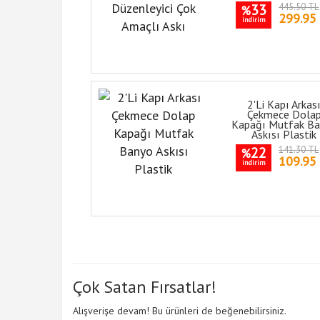
33
445.50 TL
%
299.95
indirim
2'Li Kapı Arkas
Çekmece Dola
Kapağı Mutfak B
Askısı Plastik
22
141.30 TL
%
109.95
indirim
Çok Satan Fırsatlar!
Alışverişe devam! Bu ürünleri de beğenebilirsiniz.