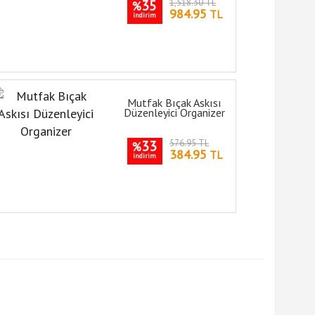
35
1,518.30 TL
%
984.95
TL
indirim
Mutfak Bıçak Askısı
Düzenleyici Organizer
33
576.95 TL
%
384.95
TL
indirim