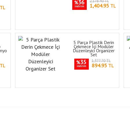
36
2,178.40 TL
%
1,404.95
TL
indirim
TL
ı
5 Parça Plastik Derin
p
Çekmece İçi Modüler
anyo
Düzenleyici Organizer
Set
35
1,377.70 TL
%
894.95
TL
TL
indirim