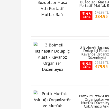
Buzdolabı Masa A
Portatif Mutfak R
33
576.95 TL
%
384.95
indirim
3 Bölmeli Taşınabi
Dolap İçi Plasti
Kavanoz Organiz
Düzenleyici
34
724.15 TL
%
479.95
indirim
Pratik Mutfak Askı
Organizatör ve
Mutfak Düzenley
Çok Amaçlı Ask