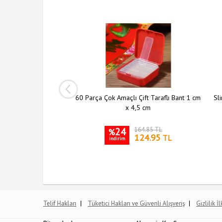
ı Şeffaf Askı 5 li Set
60 Parça Çok Amaçlı Çift Taraflı Bant 1 cm
Sli
x 4,5 cm
204.10 TL
24
164.85 TL
%
149.95
124.95
TL
TL
indirim
|
|
Telif Hakları
Tüketici Hakları ve Güvenli Alışveriş
Gizlilik İ