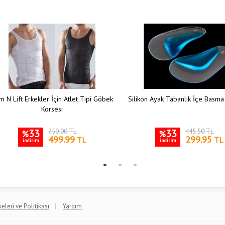
m N Lift Erkekler İçin Atlet Tipi Göbek
Silikon Ayak Tabanlık İçe Basma
Korsesi
33
750.00 TL
33
445.50 TL
%
%
499.99
299.95
TL
TL
indirim
indirim
|
lkeleri ve Politikası
Yardım