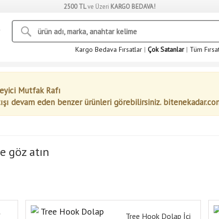
2500 TL
ve Üzeri
KARGO BEDAVA!
Kargo Bedava Fırsatlar
|
Çok Satanlar
|
Tüm Fırsa
eyici Mutfak Rafı
tışı devam eden benzer ürünleri görebilirsiniz. bitenekadar.co
e göz atın
f
Tree Hook Dolap İçi