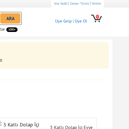
|
|
Ana Sayfa
Zaman Tüneli
Yardım
0
ARA
Üye Girişi
|
Üye Ol
tlar
1000+
m
3 Katlı Dolap İçi Evye