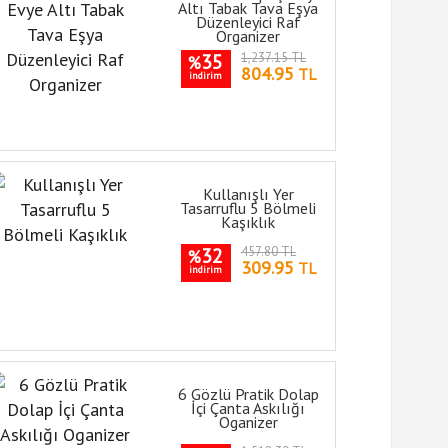
Altı Tabak Tava Eşya
Düzenleyici Raf
Organizer
35
1,237.15 TL
%
804.95
TL
indirim
Kullanışlı Yer
Tasarruflu 5 Bölmeli
Kaşıklık
32
457.80 TL
%
309.95
TL
indirim
6 Gözlü Pratik Dolap
İçi Çanta Askılığı
Oganizer