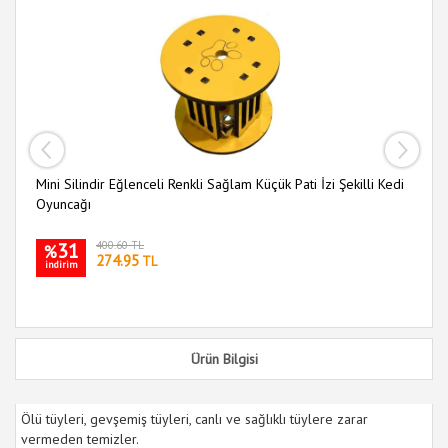
Mini Silindir Eğlenceli Renkli Sağlam Küçük Pati İzi Şekilli Kedi
Ah
Oyuncağı
Ke
31
400.60 TL
%
274.95
TL
indirim
i
Ürün Bilgisi
Ölü tüyleri, gevşemiş tüyleri, canlı ve sağlıklı tüylere zarar
vermeden temizler.