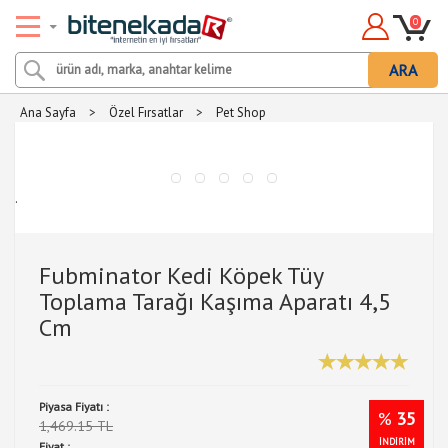
0
ARA
Ana Sayfa
>
Özel Fırsatlar
>
Pet Shop
.
Fubminator Kedi Köpek Tüy
Toplama Tarağı Kaşıma Aparatı 4,5
Cm
Piyasa Fiyatı :
%
35
1,469.15 TL
İNDİRİM
Fiyat :