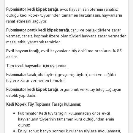
Fubminator kedi köpek tarağı
, evcil hayvan sahiplerinin rahatsız
olduğu kedi köpek tüylerinden tamamen kurtulmasını, hayvanların
rahat etmesini sağlıyor.
Fubminator pratik kedi köpek tarağı
, canlı ve parlak tüylere zarar
vermez, cansız, kopmak üzere olan tüyleri hayvana zarar vermeden
masaj etkisi yaratarak temizler.
Evcil hayvan tarağı
, evcil hayvanların tüy dokülme oranlarını % 85
azaltır.
Tüm
evcil hayvanlar
için uygundur.
Fubminator tarak
, ölü tüyleri, gevşemiş tüyleri, canlı ve sağlıklı
tüylere zarar vermeden temizler.
Fubminator kedi köpek tarağı
, ergonomik ve kolay tutuş sağlayan
estetik yapıdadır.
Kedi Köpek Tüy Toplama Tarağı Kullanımı:
Fubminator Kedi tüy tarağını kullanmadan önce evcil
hayvanların tüylerinin tamamen kuru olduğundan emin
olunuz
En iyi sonuç banyo sonrası kurulanan tüylere uygulanması,