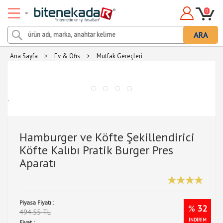
0
ARA
Ana Sayfa
>
Ev & Ofis
>
Mutfak Gereçleri
.
Hamburger ve Köfte Şekillendirici
Köfte Kalıbı Pratik Burger Pres
Aparatı
Piyasa Fiyatı :
%
32
494.55 TL
İNDİRİM
Fiyat :