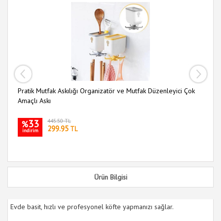
Pratik Mutfak Askılığı Organizatör ve Mutfak Düzenleyici Çok
Mu
Amaçlı Askı
33
445.50 TL
%
299.95
TL
indirim
i
Ürün Bilgisi
Evde basit, hızlı ve profesyonel köfte yapmanızı sağlar.