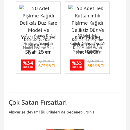
50 Adet Pişirme Kağıdı
50 Adet Tek
Deliksiz Düz Kare
Kullanımlık Pişirme
Model ve Yuvarlak
Kağıdı Deliksiz Düz Ve
Model Pişirme Matı
Kare Model Vizon
Siyah 23 cm
Pişirme Matı 20Cm
34
1,029.90 TL
35
1,046.00 TL
%
%
674.95
684.95
TL
TL
indirim
indirim
Çok Satan Fırsatlar!
Alışverişe devam! Bu ürünleri de beğenebilirsiniz.