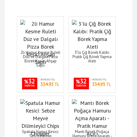
2li Hamur Kesme Ruleti
3'lü Çiğ Börek Kalıbı:
Düz ve Dalgalı Pizza
Pratik Çiğ Börek Yapma
Börek Kesici Ahşap
Aleti
Saplı
32
494.55 TL
32
494.55 TL
%
%
334.95
334.95
TL
TL
indirim
indirim
Spatula Hamur Kesici:
Mantı Börek Poğaça
Sebze Meyve
Hamuru Açma Aparatı -