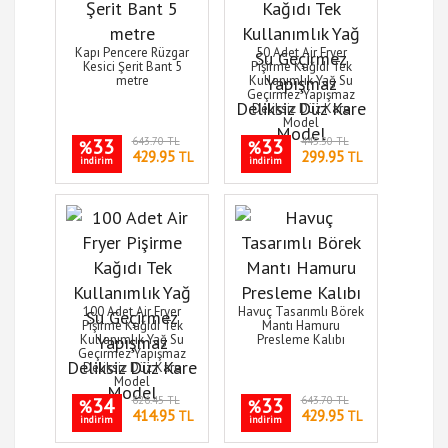
Kapı Pencere Rüzgar
50 Adet Air Fryer
Kesici Şerit Bant 5
Pişirme Kağıdı Tek
metre
Kullanımlık Yağ Su
Geçirmez Yapışmaz
Deliksiz Düz Kare
Model
33
643.70 TL
33
445.50 TL
%
%
429.95
299.95
TL
TL
indirim
indirim
100 Adet Air Fryer
Havuç Tasarımlı Börek
Pişirme Kağıdı Tek
Mantı Hamuru
Kullanımlık Yağ Su
Presleme Kalıbı
Geçirmez Yapışmaz
Deliksiz Düz Kare
Model
34
626.45 TL
33
643.70 TL
%
%
414.95
429.95
TL
TL
indirim
indirim