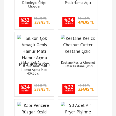
Dilimleyici Chips
Pratik Hamur Açıcı
Chopper
32
381.50 TL
34
724.15 TL
%
%
259.95
479.95
TL
TL
indirim
indirim
Silikon Çok Amaçlı
Kestane Kesici: Chesnut
Geniş Hamur Matı
Cutter Kestane Çizici
Hamur Açma Matı
40X50 cm
34
804.65 TL
32
494.55 TL
%
%
529.95
334.95
TL
TL
indirim
indirim