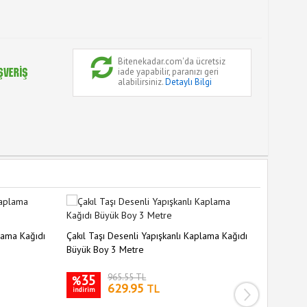
Bitenekadar.com'da ücretsiz
iade yapabilir, paranızı geri
alabilirsiniz.
Detaylı Bilgi
lama Kağıdı
Çakıl Taşı Desenli Yapışkanlı Kaplama Kağıdı
Büyük Boy 3 Metre
Mavi Tuğ
3D Duvar
60 Cm
35
965.55 TL
%
629.95
TL
indirim
35
%
indirim