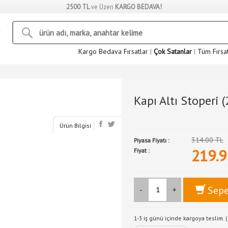
2500 TL
ve Üzeri
KARGO BEDAVA!
Kargo Bedava Fırsatlar
|
Çok Satanlar
|
Tüm Fırsa
Kapı Altı Stoperi (
Ürün Bilgisi
314.00 TL
Piyasa Fiyatı :
219.9
Fiyat :
Sepe
-
+
1-3 iş günü içinde kargoya teslim. (