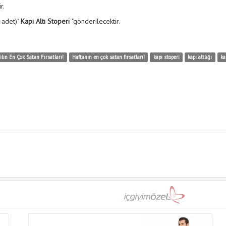
r.
 adet)"
Kapı Altı Stoperi
"gönderilecektir.
ılın En Çok Satan Fırsatları!
Haftanın en çok satan fırsatları!
kapı stoperi
kapı altlığı
ka