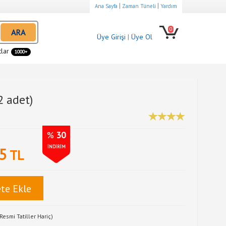
|
|
Ana Sayfa
Zaman Tüneli
Yardım
0
ARA
Üye Girişi
|
Üye Ol
tlar
1000+
2 adet)
%
30
İNDİRİM
5
TL
te Ekle
Resmi Tatiller Hariç)