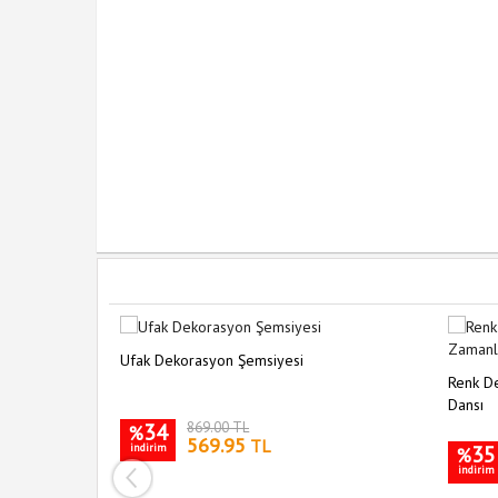
Ufak Dekorasyon Şemsiyesi
10lu (Ufak Boy)
Renk De
Dansı
34
869.00 TL
%
569.95
TL
indirim
35
%
indirim