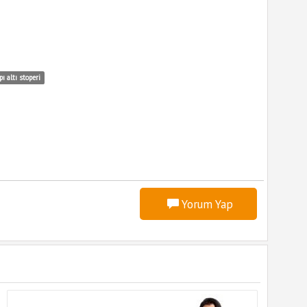
pı altı stoperi
Yorum Yap