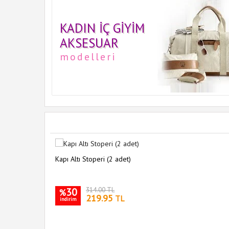
KADIN İÇ GIYIM
AKSESUAR
modelleri
Kapı Altı Stoperi (2 adet)
30
314.00 TL
%
219.95
TL
indirim