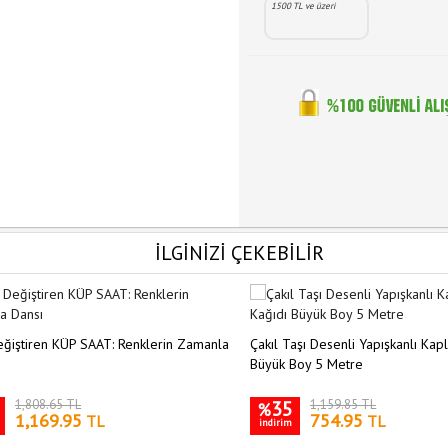
1500 TL ve üzeri
İLGİNİZİ ÇEKEBİLİR
ğiştiren KÜP SAAT: Renklerin Zamanla
Çakıl Taşı Desenli Yapışkanlı Kap
Büyük Boy 5 Metre
1,808.65 TL
35
1,159.85 TL
%
1,169.95
754.95
TL
TL
indirim